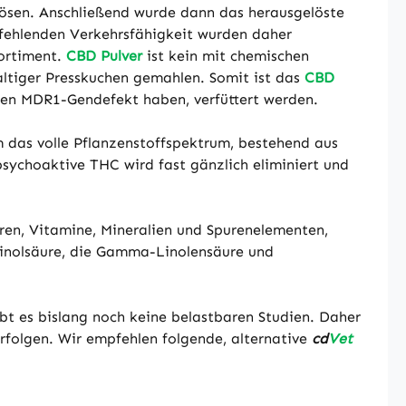
ulösen. Anschließend wurde dann das herausgelöste
r fehlenden Verkehrsfähigkeit wurden daher
ortiment.
CBD Pulver
ist kein mit chemischen
altiger Presskuchen gemahlen. Somit ist das
CBD
inen MDR1-Gendefekt haben, verfüttert werden.
m das volle Pflanzenstoffspektrum, bestehend aus
sychoaktive THC wird fast gänzlich eliminiert und
uren, Vitamine, Mineralien und Spurenelementen,
 Linolsäure, die Gamma-Linolensäure und
 es bislang noch keine belastbaren Studien. Daher
rfolgen. Wir empfehlen folgende, alternative
cd
Vet