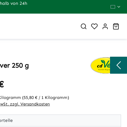
halb von 24h
Du hast 0 Pr
War
ver 250 g
€
eis:
 Kilogramm
(55,80 € / 1 Kilogramm)
MwSt. zzgl. Versandkosten
rteile