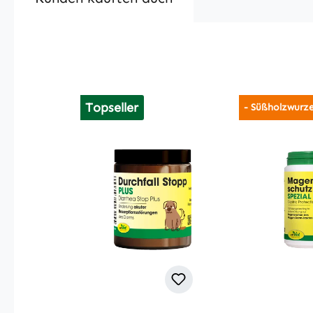
Produktgalerie überspringen
Topseller
- Süßholzwurze