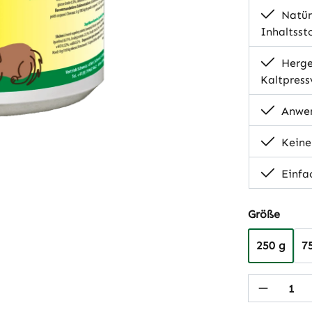
Natürl
Inhaltsst
Herge
Kaltpress
Anwen
Keine
Einfa
auswä
Größe
250 g
7
Produkt