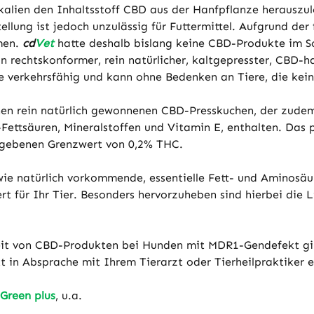
ikalien den Inhaltsstoff CBD aus der Hanfpflanze herausz
tellung ist jedoch unzulässig für Futtermittel. Aufgrund de
men.
cd
Vet
hatte deshalb bislang keine CBD-Produkte im S
 rechtskonformer, rein natürlicher, kaltgepresster, CBD-h
re verkehrsfähig und kann ohne Bedenken an Tiere, die ke
inen rein natürlich gewonnenen CBD-Presskuchen, der zude
ettsäuren, Mineralstoffen und Vitamin E, enthalten. Das p
gegebenen Grenzwert von 0,2% THC.
wie natürlich vorkommende, essentielle Fett- und Aminosä
t für Ihr Tier. Besonders hervorzuheben sind hierbei die
eit von CBD-Produkten bei Hunden mit MDR1-Gendefekt gibt
 in Absprache mit Ihrem Tierarzt oder Tierheilpraktiker e
Green plus
, u.a.