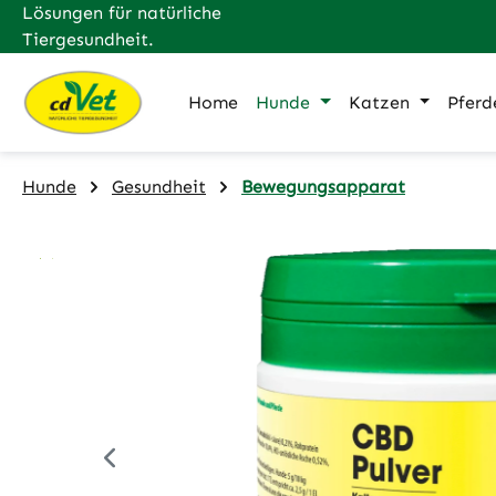
Lösungen für natürliche
m Hauptinhalt springen
Zur Suche springen
Zur Hauptnavigation springen
Tiergesundheit.
Home
Hunde
Katzen
Pferd
Hunde
Gesundheit
Bewegungsapparat
Bildergalerie überspringen