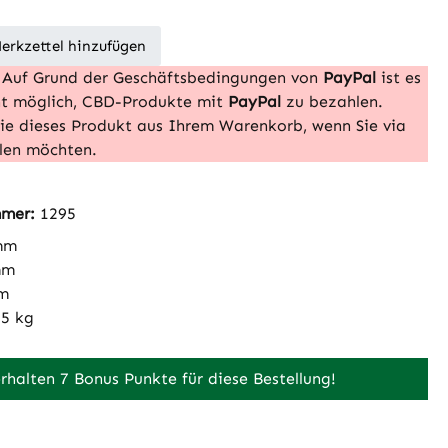
erkzettel hinzufügen
Auf Grund der Geschäftsbedingungen von
PayPal
ist es
cht möglich, CBD-Produkte mit
PayPal
zu bezahlen.
Sie dieses Produkt aus Ihrem Warenkorb, wenn Sie via
len möchten.
mmer:
1295
mm
mm
m
25 kg
erhalten 7 Bonus Punkte für diese Bestellung!