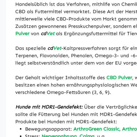
Handelsüblich ist das Verfahren, mithilfe von Chem
CBD als Futtermittel vermarktet. Diese Art der Hers
mittlerweile viele CBD-Produkte vom Markt genom
Zusätzen gewonnenes Presskuchenpulver, sondern ein
Pulver
von
cd
Vet
als Ergänzungsfuttermittel für Tie
Das spezielle
cd
Vet
-Kaltpressverfahren sorgt für e
Terpenen, Flavonoiden, Phenolen, Omega-3- und -6-F
liegt selbstverständlich unter dem von der EU vor
Der Gehalt wichtiger Inhaltsstoffe des
CBD Pulver
, 
besitzen einen hohen ernährungsphysiologischen Wer
verschiedene Omega-Fettsäuren (3, 6, 9).
Hunde mit MDR1-Gendefekt:
Über die Verträglichk
sollte die Fütterung bei Hunden mit MDR1-Gendefekt
Produkte bei Hunden mit MDR1-Gendefekt:
Bewegungsapparat:
ArthroGreen Classic
,
Arthro
Stress:
Nervennahrung
,
Calma
, u.a.