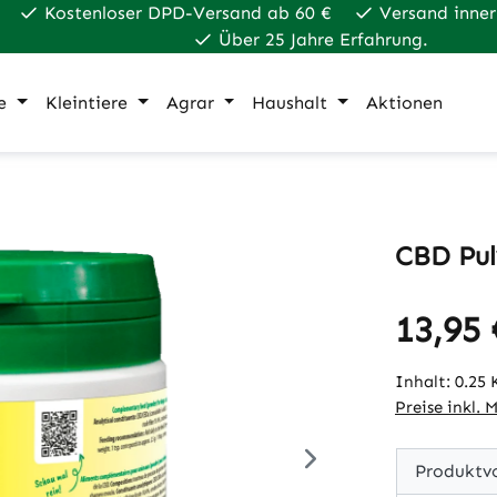
Kostenloser DPD-Versand ab 60 €
Versand inner
Über 25 Jahre Erfahrung.
e
Kleintiere
Agrar
Haushalt
Aktionen
CBD Pul
13,95 
Regulärer Pr
Inhalt:
0.25
Preise inkl. 
Produktvo