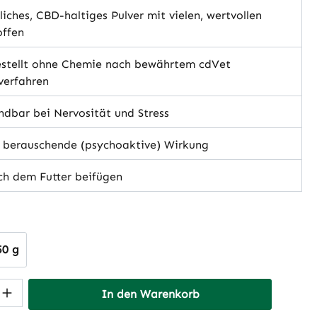
iches, CBD-haltiges Pulver mit vielen, wertvollen
offen
stellt ohne Chemie nach bewährtem cdVet
verfahren
dbar bei Nervosität und Stress
 berauschende (psychoaktive) Wirkung
ch dem Futter beifügen
hlen
50 g
 Anzahl: Gib den gewünschten Wert ein 
In den Warenkorb