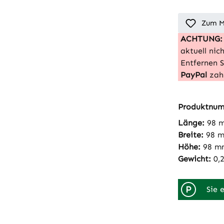
Zum M
ACHTUNG:
aktuell ni
Entfernen 
PayPal
zah
Produktnu
Länge:
98 
Breite:
98 
Höhe:
98 m
Gewicht:
0,
P
Sie 