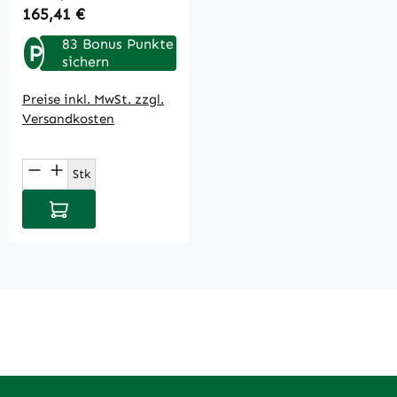
Regulärer Preis:
165,41 €
83 Bonus Punkte
P
sichern
Preise inkl. MwSt. zzgl.
Versandkosten
Produkt Anzahl: Gib den gewünschten Wert
Stk
In den Warenkorb