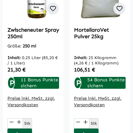
Zwischeneuter Spray
MortellaroVet
250ml
Pulver 25kg
Größe:
250 ml
Inhalt:
0.25 Liter
(85,20 €
Inhalt:
25 Kilogramm
/ 1 Liter)
(4,26 € / 1 Kilogramm)
Regulärer Preis:
Regulärer Preis:
21,30 €
106,51 €
11 Bonus Punkte
54 Bonus Punkte
P
P
sichern
sichern
Preise inkl. MwSt. zzgl.
Preise inkl. MwSt. zzgl.
Versandkosten
Versandkosten
Produkt Anzahl: Gib den gewünschten Wert
Produkt Anzahl: Gi
Stk
Stk