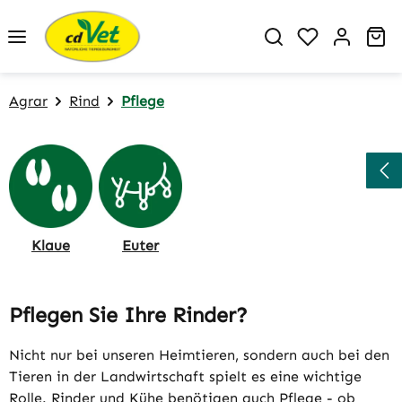
Zum Hauptinhalt springen
Du hast 0 P
Wa
Agrar
Rind
Pflege
Klaue
Euter
Pflegen Sie Ihre Rinder?
Nicht nur bei unseren Heimtieren, sondern auch bei den
Tieren in der Landwirtschaft spielt es eine wichtige
Rolle. Rinder und Kühe benötigen auch Pflege - ob