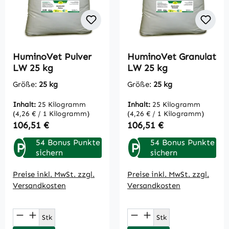
HuminoVet Pulver
HuminoVet Granulat
LW 25 kg
LW 25 kg
Größe:
25 kg
Größe:
25 kg
Inhalt:
25 Kilogramm
Inhalt:
25 Kilogramm
(4,26 € / 1 Kilogramm)
(4,26 € / 1 Kilogramm)
Regulärer Preis:
Regulärer Preis:
106,51 €
106,51 €
54 Bonus Punkte
54 Bonus Punkte
P
P
sichern
sichern
Preise inkl. MwSt. zzgl.
Preise inkl. MwSt. zzgl.
Versandkosten
Versandkosten
Produkt Anzahl: Gib den gewünschten Wert
Produkt Anzahl: Gi
Stk
Stk