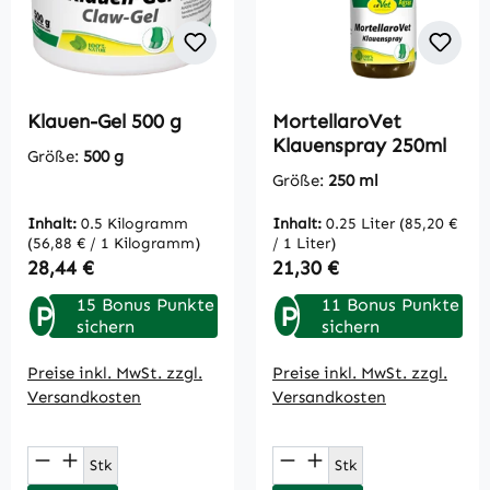
Klauen-Gel 500 g
MortellaroVet
Klauenspray 250ml
Größe:
500 g
Größe:
250 ml
Inhalt:
0.5 Kilogramm
Inhalt:
0.25 Liter
(85,20 €
(56,88 € / 1 Kilogramm)
/ 1 Liter)
Regulärer Preis:
Regulärer Preis:
28,44 €
21,30 €
15 Bonus Punkte
11 Bonus Punkte
P
P
sichern
sichern
Preise inkl. MwSt. zzgl.
Preise inkl. MwSt. zzgl.
Versandkosten
Versandkosten
Produkt Anzahl: Gib den gewünschten Wert
Produkt Anzahl: Gi
Stk
Stk