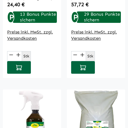
Regulärer Preis:
Regulärer Preis:
24,40 €
57,72 €
13 Bonus Punkte
29 Bonus Punkte
P
P
sichern
sichern
Preise inkl. MwSt. zzgl.
Preise inkl. MwSt. zzgl.
Versandkosten
Versandkosten
Produkt Anzahl: Gib den gewünschten Wert
Produkt Anzahl: Gi
Stk
Stk
In den Warenkorb
In den Warenkorb