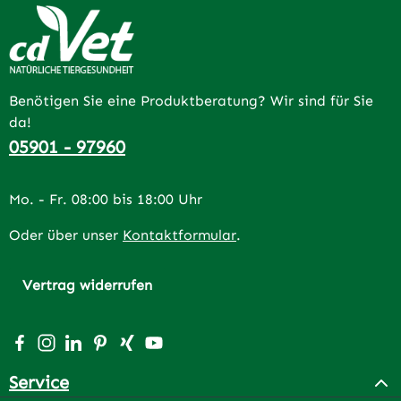
Benötigen Sie eine Produktberatung? Wir sind für Sie
da!
05901 - 97960
Mo. - Fr. 08:00 bis 18:00 Uhr
Oder über unser
Kontaktformular
.
Vertrag widerrufen
Besuche uns auf Facebook – öffnet in neuem Tab (extern
Schau auf Instagram vorbei – öffnet in neuem Tab (e
Vernetze dich mit uns auf LinkedIn – öffnet in n
Lass dich auf Pinterest inspirieren – öffnet 
Vernetze dich mit uns auf Xing – öffnet 
Sieh dir unsere Videos auf YouTube a
Service