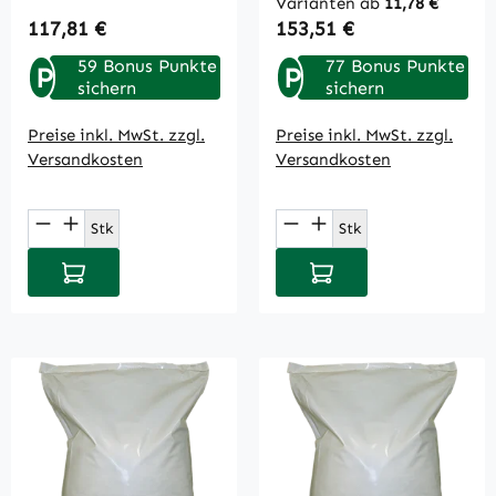
Varianten ab
11,78 €
Regulärer Preis:
Regulärer Preis:
117,81 €
153,51 €
59 Bonus Punkte
77 Bonus Punkte
P
P
sichern
sichern
Preise inkl. MwSt. zzgl.
Preise inkl. MwSt. zzgl.
Versandkosten
Versandkosten
Produkt Anzahl: Gib den gewünschten Wert
Produkt Anzahl: Gi
Stk
Stk
In den Warenkorb
In den Warenkorb