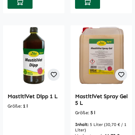
In den Warenkorb
In den Warenkorb
MastitiVet Dipp 1 L
MastitiVet Spray Gel
5 L
Größe:
1 l
Größe:
5 l
Inhalt:
5 Liter
(30,70 € / 1
Liter)