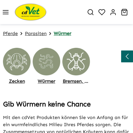
Zum Hauptinhalt springen
Du hast 0 P
Wa
Pferde
Parasiten
Würmer
Zecken
Würmer
Bremsen, Fliegen, Mücken
Gib Würmern keine Chance
Mit den cdVet Produkten können Sie von Anfang an für
ein wurmfeindliches Milieu Ihres Pferdes sorgen. Die
Zusammensetzung von natürlichen Kräutern kann dafür