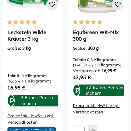
Durchschnittliche Bewertung von 5 von 5 Sternen
Durchschnittliche Bewertu
Leckstein Wilde
EquiGreen WK-Mix
Kräuter 3 kg
300 g
Größe:
3 kg
Größe:
300 g
Inhalt:
0.3 Kilogramm
(146,50 € / 1 Kilogramm)
Varianten ab
16,95 €
Inhalt:
3 Kilogramm
Regulärer Preis:
43,95 €
(5,65 € / 1 Kilogramm)
Regulärer Preis:
16,95 €
22 Bonus Punkte
P
sichern
9 Bonus Punkte
P
sichern
Preise inkl. MwSt. zzgl.
Versandkosten
Preise inkl. MwSt. zzgl.
Versandkosten
Produkt Anzahl: Gi
Stk
Abonniere und spare bis zu 15%