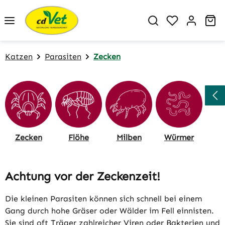
Zum Hauptinhalt springen
Du hast 0 P
Wa
Katzen
Parasiten
Zecken
Zecken
Flöhe
Milben
Würmer
Achtung vor der Zeckenzeit!
Die kleinen Parasiten können sich schnell bei einem
Gang durch hohe Gräser oder Wälder im Fell einnisten.
Sie sind oft Träger zahlreicher Viren oder Bakterien und