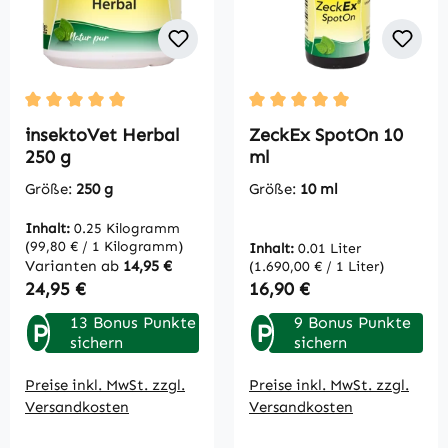
Durchschnittliche Bewertung von 5 von 5 Sternen
Durchschnittliche Bewertu
insektoVet Herbal
ZeckEx SpotOn 10
250 g
ml
Größe:
250 g
Größe:
10 ml
Inhalt:
0.25 Kilogramm
(99,80 € / 1 Kilogramm)
Inhalt:
0.01 Liter
Varianten ab
14,95 €
(1.690,00 € / 1 Liter)
Regulärer Preis:
Regulärer Preis:
24,95 €
16,90 €
13 Bonus Punkte
9 Bonus Punkte
P
P
sichern
sichern
Preise inkl. MwSt. zzgl.
Preise inkl. MwSt. zzgl.
Versandkosten
Versandkosten