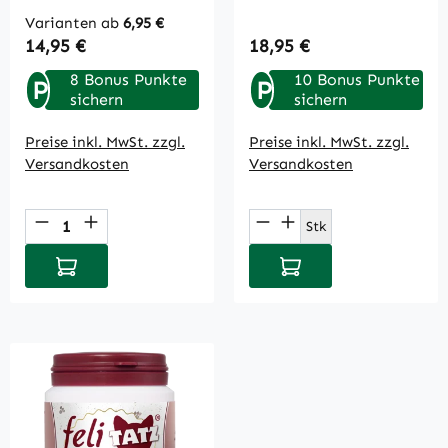
Varianten ab
6,95 €
Regulärer Preis:
Regulärer Preis:
14,95 €
18,95 €
8 Bonus Punkte
10 Bonus Punkte
P
P
sichern
sichern
Preise inkl. MwSt. zzgl.
Preise inkl. MwSt. zzgl.
Versandkosten
Versandkosten
Produkt Anzahl: Gib den gewünschten Wert
Produkt Anzahl: Gi
Stk
In den Warenkorb
In den Warenkorb