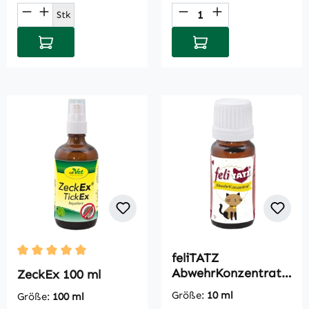
Produkt Anzahl: Gib den gewünschten Wert
Produkt Anzahl: Gi
Stk
In den Warenkorb
In den Warenkorb
feliTATZ
Durchschnittliche Bewertung von 5 von 5 Sternen
AbwehrKonzentrat
ZeckEx 100 ml
10 ml
Größe:
10 ml
Größe:
100 ml