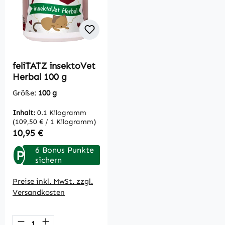
feliTATZ insektoVet
Herbal 100 g
Größe:
100 g
Inhalt:
0.1 Kilogramm
(109,50 € / 1 Kilogramm)
Regulärer Preis:
10,95 €
6 Bonus Punkte
P
sichern
Preise inkl. MwSt. zzgl.
Versandkosten
Produkt Anzahl: Gib den gewünschten Wert