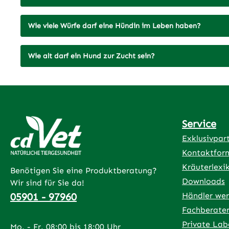
allergisc
hervorruf
Wie viele Würfe darf eine Hündin im Leben haben?
Aqua, nat
Pfeffermi
Ringelblu
Wie alt darf ein Hund zur Zucht sein?
Johanniskr
Rosmarinö
Arnikablü
arabicum
Service
Exklusivpar
Kontaktfor
Kräuterlexi
Benötigen Sie eine Produktberatung?
Downloads
Wir sind für Sie da!
05901 - 97960
Händler we
Fachberate
Private Lab
Mo. - Fr. 08:00 bis 18:00 Uhr