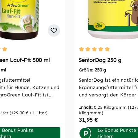
ittliche Bewertung von 5 von 5 Sternen
Durchschnittliche Bewert
een Lauf-Fit 500 ml
SeniorDog 250 g
 ml
Größe:
250 g
sfuttermittel
SeniorDog ist ein natürli
eit) für Hunde, Katzen und
Ergänzungsfuttermittel f
hroGreen Lauf-Fit ist
und versorgt den Körper 
ur Unterstützung des
mit wertvollen Kräutern,
Inhalt:
0.25 Kilogramm
(127,
ten Gelenkapparates bei
Selen, Aminosäuren, Elekt
Liter
(129,90 € / 1 Liter)
Kilogramm)
t Arthrose (auch Spat und
essentiellen Fettsäuren u
 Preis:
Regulärer Preis:
31,95 €
ei Pferden) geeignet.
SeniorDog ist besonders
 Bonus Punkte
16 Bonus Punkte
odukt enthält hochaktive
empfehlenswert um
P
chern
sichern