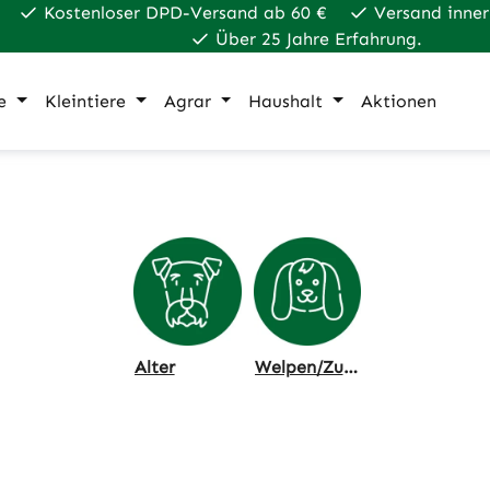
Kostenloser DPD-Versand ab 60 €
Versand inner
Über 25 Jahre Erfahrung.
e
Kleintiere
Agrar
Haushalt
Aktionen
Alter
Welpen/Zucht