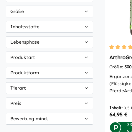
Größe
Inhaltsstoffe
Lebensphase
Durchschn
ArthroGr
Produktart
Größe:
500
Produktform
Ergänzung
(Flüssigk
Tierart
PferdeArt
optimal z
Preis
geschädig
Inhalt:
0.5 
Tieren mi
Regulärer
64,95 €
Bewertung mind.
Hufrolle b
33
Dieses Pr
P
si