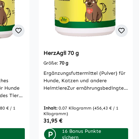
HerzAgil 70 g
ung von 5 von 5 Sternen
Größe:
70 g
Ergänzungsfuttermittel (Pulver) für
ches
Hunde, Katzen und andere
ür Hunde
HeimtiereZur ernährungsbedingten
des Tieres
Unterstützung der
 Vitamin E,
HerzfunktionHerzAgil enthält
80 € / 1
Inhalt:
0.07 Kilogramm
(456,43 € / 1
rolyten,
auserlesene und ausgewogene
Kilogramm)
nd Eisen.
Kräuter, die das Tier mit wichtigen
Regulärer Preis:
31,95 €
Bioflavonen und Vitaminen
16 Bonus Punkte
versorgen. Die ausgefeilte
P
sichern