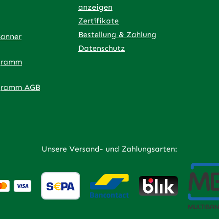
anzeigen
Zertifikate
Bestellung & Zahlung
Banner
Datenschutz
gramm
ner Link)
externer Link)
 neuem Tab (externer Link)
 in neuem Tab (externer Link)
 in neuem Tab (externer Link)
an – öffnet in neuem Tab (externer Link)
gramm AGB
Unsere Versand- und Zahlungsarten: