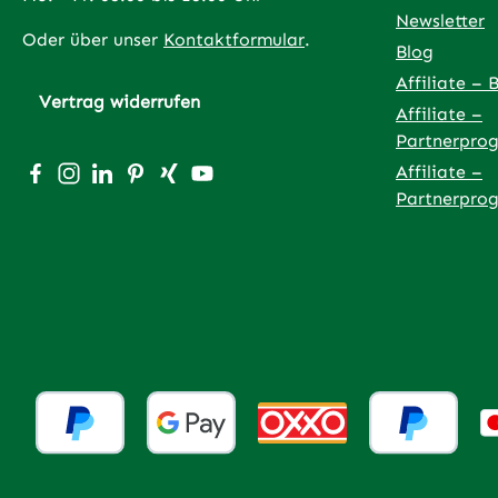
Newsletter
Oder über unser
Kontaktformular
.
Blog
Affiliate – 
Vertrag widerrufen
Affiliate –
Partnerpro
Besuche uns auf Facebook – öffnet in neuem Tab (exter
Schau auf Instagram vorbei – öffnet in neuem Tab (
Vernetze dich mit uns auf LinkedIn – öffnet in
Lass dich auf Pinterest inspirieren – öffnet
Vernetze dich mit uns auf Xing – öffnet
Sieh dir unsere Videos auf YouTube 
Affiliate –
Partnerpro