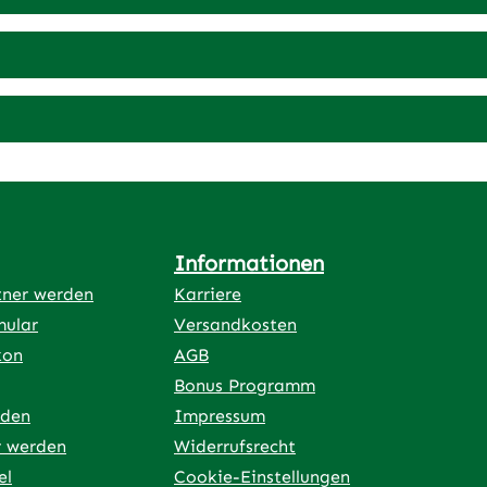
he Reaktionen
en.Zusammensetzung:
ürlicher Emulgator,
nzöl, Xanthan,
menöl, Eukalyptusöl,
autöl, Jojobaöl,
l, Grüntee-Extrakt,
ten-Extrakt, Gummi
Informationen
tner werden
Karriere
mular
Versandkosten
kon
AGB
Bonus Programm
rden
Impressum
r werden
Widerrufsrecht
el
Cookie-Einstellungen