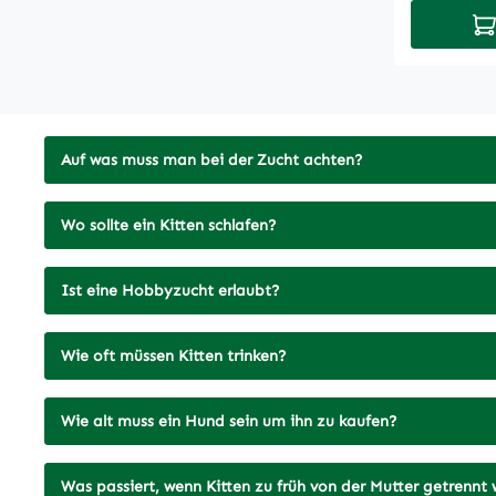
ml/Tier ü
In
müssen Ei
täglich. 
an haben 
1 ml/Tier 
schlechte
ml/Tier ü
kleines bi
täglich. 
Unterstüt
10 ml/Tier
mit einer
Auf was muss man bei der Zucht achten?
Tropfen en
beruhigen
TL entspri
ArthroGre
Wo sollte ein Kitten schlafen?
ml.Zusam
anzuwende
Weidenrin
Sehnen, B
Ginkgoblä
Ist eine Hobbyzucht erlaubt?
Gelenke.
Rosskasta
x täglich 
Ringelblu
Hautstell
Wie oft müssen Kitten trinken?
: Aromast
einreiben
62 g.Anal
mind. 3-8
Rohprotei
Wie alt muss ein Hund sein um ihn zu kaufen?
geeignet !
Rohasche 
menthan-3
Feuchte 9
2(3)-ene 
Was passiert, wenn Kitten zu früh von der Mutter getrennt