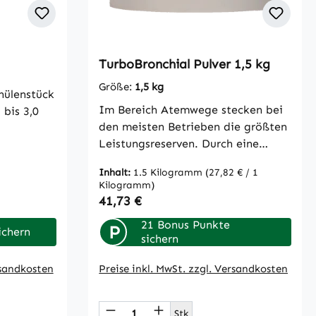
TurboBronchial Pulver 1,5 kg
Größe:
1,5 kg
nülenstück
Im Bereich Atemwege stecken bei
 bis 3,0
den meisten Betrieben die größten
Leistungsreserven. Durch eine
optimale Atemwegskondition und
Inhalt:
1.5 Kilogramm
(27,82 € / 1
somit optimierter Atmung wird die
Kilogramm)
Futterverwertung und -aufnahme
Regulärer Preis:
41,73 €
positiv beeinflusst. Bei optimaler
21 Bonus Punkte
Atemwegskondition ist die
P
ichern
sichern
Anfälligkeit für
Atemwegsaffektionen gering.In
rsandkosten
Preise inkl. MwSt. zzgl. Versandkosten
der Natur würde das Tier
ätherische Öle über die
 oder benutze die Schaltflächen um die
Gib den gewünschten Wert ein oder benu
Produkt Anzahl: Gib den ge
Frischpflanzen mit aufnehmen.
Stk