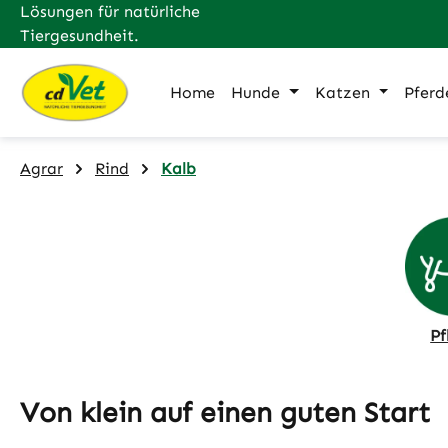
Lösungen für natürliche
m Hauptinhalt springen
Zur Suche springen
Zur Hauptnavigation springen
Tiergesundheit.
Home
Hunde
Katzen
Pferd
Agrar
Rind
Kalb
Pf
Von klein auf einen guten Start