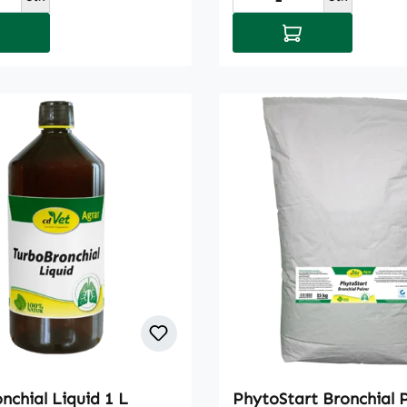
gezielt für die besonders
 den Warenkorb
In den Warenkor
sphysiologische
zung bei
sstörungen konzipiert.
der
sammensetzung kann es
eflügel zu
gsstörungen kommen, die
in dünnflüssigem Kot
 PhytoStart Prebiotic
zt den Darm besonders
indungskraft von
ten - wichtig bei Tieren,
rdauungsstörungen
er Aufbau einer gesunden
ist unerlässlich für eine
ungtierentwicklung.Eine
nchial Liquid 1 L
PhytoStart Bronchial P