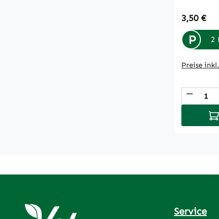
Regulärer
3,50 €
P
2 
Preise ink
Produk
In
Service