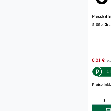
Messlöffe
Größe:
Gr. 
Verkaufsp
0,01 €
Re
0,1
P
1 
Preise ink
Produk
In