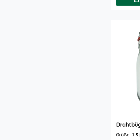
Drahtbüg
Größe:
1 S