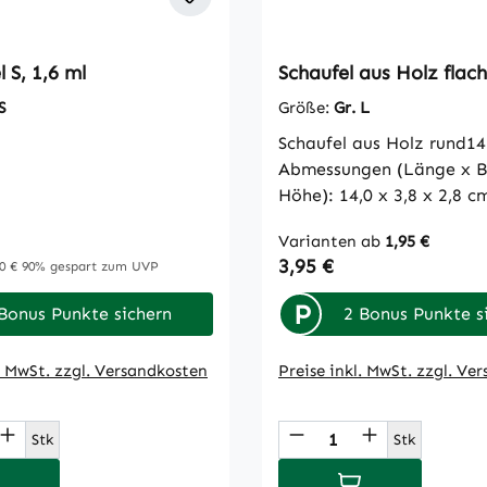
l S, 1,6 ml
Schaufel aus Holz flac
S
Größe:
Gr. L
Schaufel aus Holz rund1
Abmessungen (Länge x Br
Höhe): 14,0 x 3,8 x 2,8 cm Schauf
aus Holz flach 18 cm Ab
Varianten ab
1,95 €
(Länge x Breite x Höhe): 
reis:
Regulärer Preis:
3,95 €
gulärer Preis:
0 €
90% gespart zum UVP
x 1,7 cm
P
Bonus Punkte sichern
2 Bonus Punkte s
l. MwSt. zzgl. Versandkosten
Preise inkl. MwSt. zzgl. Ve
t Anzahl: Gib den gewünschten Wert ein
Produkt Anzahl: 
Stk
Stk
 den Warenkorb
In den Warenkor