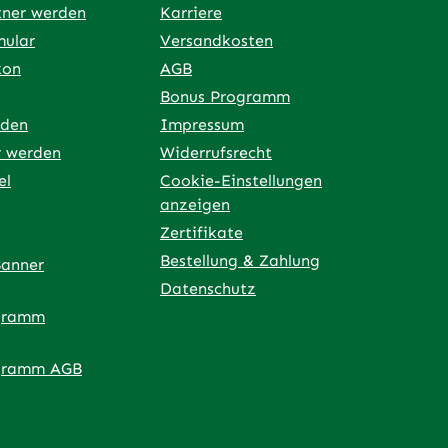
tner werden
Karriere
mular
Versandkosten
kon
AGB
Bonus Programm
rden
Impressum
r werden
Widerrufsrecht
el
Cookie-Einstellungen
anzeigen
Zertifikate
Bestellung & Zahlung
Banner
Datenschutz
gramm
ner Link)
externer Link)
 neuem Tab (externer Link)
 in neuem Tab (externer Link)
 in neuem Tab (externer Link)
an – öffnet in neuem Tab (externer Link)
gramm AGB