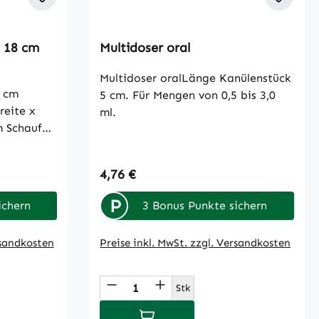
h 18 cm
Multidoser oral
Multidoser oralLänge Kanülenstück
4 cm
5 cm. Für Mengen von 0,5 bis 3,0
eite x
ml.
el
messungen
18,0 x 5,5
Regulärer Preis:
4,76 €
P
ichern
3 Bonus Punkte sichern
rsandkosten
Preise inkl. MwSt. zzgl. Versandkosten
 oder benutze die Schaltflächen um die
Gib den gewünschten Wert ein oder benu
Produkt Anzahl: Gib den ge
Stk
b
In den Warenkorb