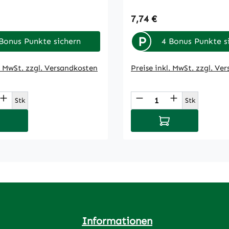
 Preis:
Regulärer Preis:
7,74 €
P
Bonus Punkte sichern
4 Bonus Punkte s
l. MwSt. zzgl. Versandkosten
Preise inkl. MwSt. zzgl. Ve
t Anzahl: Gib den gewünschten Wert ein
Produkt Anzahl: 
Stk
Stk
 den Warenkorb
In den Warenkor
Informationen