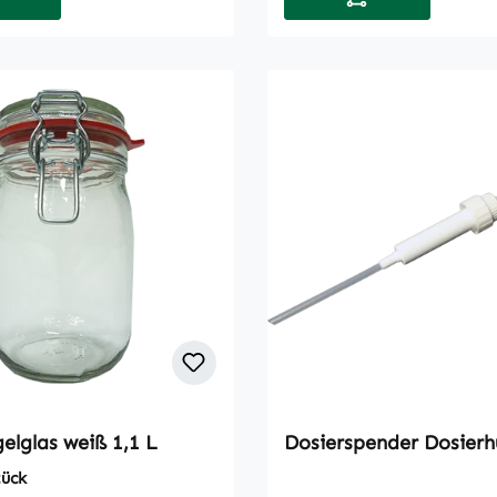
elglas weiß 1,1 L
Dosierspender Dosierh
tück