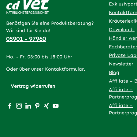
Exklusivpar
Kontaktfor
Kräuterlexi
Benötigen Sie eine Produktberatung?
Downloads
Wir sind für Sie da!
05901 - 97960
Händler we
Fachberate
Private Lab
Mo. - Fr. 08:00 bis 18:00 Uhr
Newsletter
Oder über unser
Kontaktformular
.
Blog
Affiliate – 
Vertrag widerrufen
Affiliate –
Partnerpro
Besuche uns auf Facebook – öffnet in neuem Tab (exter
Schau auf Instagram vorbei – öffnet in neuem Tab (
Vernetze dich mit uns auf LinkedIn – öffnet in
Lass dich auf Pinterest inspirieren – öffnet
Vernetze dich mit uns auf Xing – öffnet
Sieh dir unsere Videos auf YouTube 
Affiliate –
Partnerpro