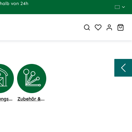
halb von 24h
Du hast 0 Pr
War
Fütterungstechnik, Stallhygiene
Zubehör & Dosierung