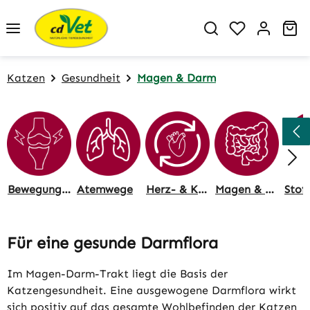
Zum Hauptinhalt springen
Du hast 0 P
Wa
Katzen
Gesundheit
Magen & Darm
Bewegungsapparat
Atemwege
Herz- & Kreislauf
Magen & Darm
Für eine gesunde Darmflora
Im Magen-Darm-Trakt liegt die Basis der
Katzengesundheit. Eine ausgewogene Darmflora wirkt
sich positiv auf das gesamte Wohlbefinden der Katzen