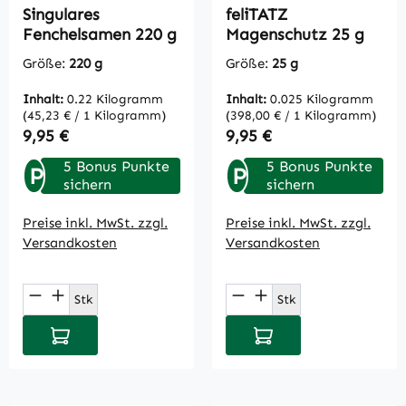
Singulares
feliTATZ
Fenchelsamen 220 g
Magenschutz 25 g
Größe:
220 g
Größe:
25 g
Inhalt:
0.22 Kilogramm
Inhalt:
0.025 Kilogramm
(45,23 € / 1 Kilogramm)
(398,00 € / 1 Kilogramm)
Regulärer Preis:
Regulärer Preis:
9,95 €
9,95 €
5 Bonus Punkte
5 Bonus Punkte
P
P
sichern
sichern
Preise inkl. MwSt. zzgl.
Preise inkl. MwSt. zzgl.
Versandkosten
Versandkosten
Produkt Anzahl: Gib den gewünschten Wert
Produkt Anzahl: Gi
Stk
Stk
In den Warenkorb
In den Warenkorb