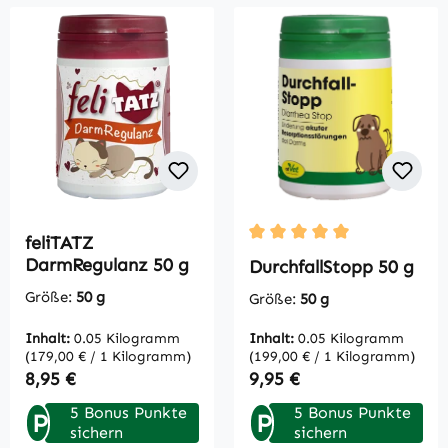
feliTATZ
Durchschnittliche Bewertu
DarmRegulanz 50 g
DurchfallStopp 50 g
Größe:
50 g
Größe:
50 g
Inhalt:
0.05 Kilogramm
Inhalt:
0.05 Kilogramm
(179,00 € / 1 Kilogramm)
(199,00 € / 1 Kilogramm)
Regulärer Preis:
Regulärer Preis:
8,95 €
9,95 €
5 Bonus Punkte
5 Bonus Punkte
P
P
sichern
sichern