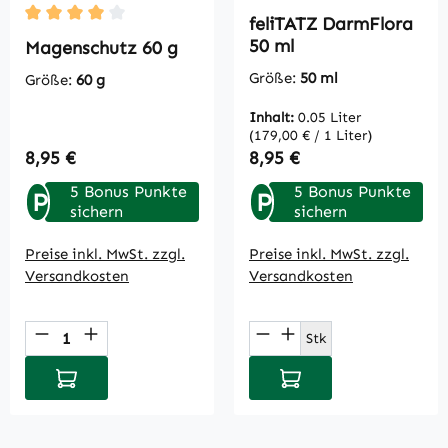
feliTATZ DarmFlora
Durchschnittliche Bewertung von 4 von 5 Sternen
50 ml
Magenschutz 60 g
Größe:
50 ml
Größe:
60 g
Inhalt:
0.05 Liter
(179,00 € / 1 Liter)
Regulärer Preis:
Regulärer Preis:
8,95 €
8,95 €
5 Bonus Punkte
5 Bonus Punkte
P
P
sichern
sichern
Preise inkl. MwSt. zzgl.
Preise inkl. MwSt. zzgl.
Versandkosten
Versandkosten
Produkt Anzahl: Gib den gewünschten Wert
Produkt Anzahl: Gi
Stk
In den Warenkorb
In den Warenkorb