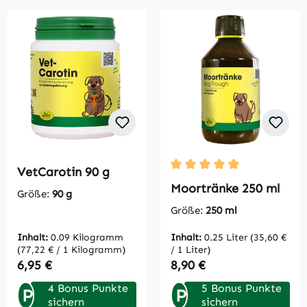
VetCarotin 90 g
Durchschnittliche Bewertu
Moortränke 250 ml
Größe:
90 g
Größe:
250 ml
Inhalt:
0.09 Kilogramm
Inhalt:
0.25 Liter
(35,60 €
(77,22 € / 1 Kilogramm)
/ 1 Liter)
Regulärer Preis:
Regulärer Preis:
6,95 €
8,90 €
4 Bonus Punkte
5 Bonus Punkte
P
P
sichern
sichern