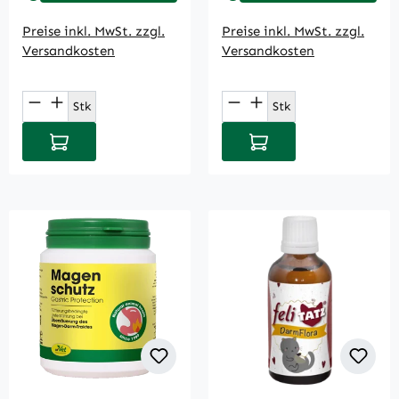
Preise inkl. MwSt. zzgl.
Preise inkl. MwSt. zzgl.
Versandkosten
Versandkosten
Produkt Anzahl: Gib den gewünschten Wert
Produkt Anzahl: Gi
Stk
Stk
In den Warenkorb
In den Warenkorb