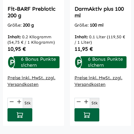
Fit-BARF Prebiotic
DarmAktiv plus 100
200 g
ml
Größe:
200 g
Größe:
100 ml
Inhalt:
0.2 Kilogramm
Inhalt:
0.1 Liter
(119,50 €
(54,75 € / 1 Kilogramm)
/ 1 Liter)
Regulärer Preis:
Regulärer Preis:
10,95 €
11,95 €
6 Bonus Punkte
6 Bonus Punkte
P
P
sichern
sichern
Preise inkl. MwSt. zzgl.
Preise inkl. MwSt. zzgl.
Versandkosten
Versandkosten
Produkt Anzahl: Gib den gewünschten Wert
Produkt Anzahl: Gi
Stk
Stk
In den Warenkorb
In den Warenkorb