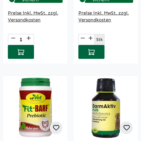
Preise inkl. MwSt. zzgl.
Preise inkl. MwSt. zzgl.
Versandkosten
Versandkosten
Produkt Anzahl: Gib den gewünschten Wert
Produkt Anzahl: Gi
Stk
In den Warenkorb
In den Warenkorb