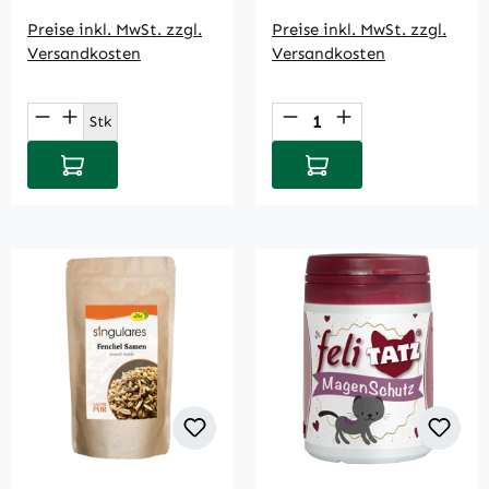
Preise inkl. MwSt. zzgl.
Preise inkl. MwSt. zzgl.
Versandkosten
Versandkosten
Produkt Anzahl: Gib den gewünschten Wert
Produkt Anzahl: Gi
Stk
In den Warenkorb
In den Warenkorb