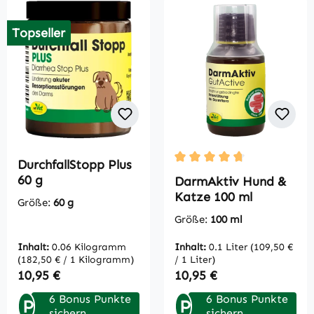
Topseller
DurchfallStopp Plus
Durchschnittliche Bewertu
60 g
DarmAktiv Hund &
Katze 100 ml
Größe:
60 g
Größe:
100 ml
Inhalt:
0.06 Kilogramm
Inhalt:
0.1 Liter
(109,50 €
(182,50 € / 1 Kilogramm)
/ 1 Liter)
Regulärer Preis:
Regulärer Preis:
10,95 €
10,95 €
6 Bonus Punkte
6 Bonus Punkte
P
P
sichern
sichern