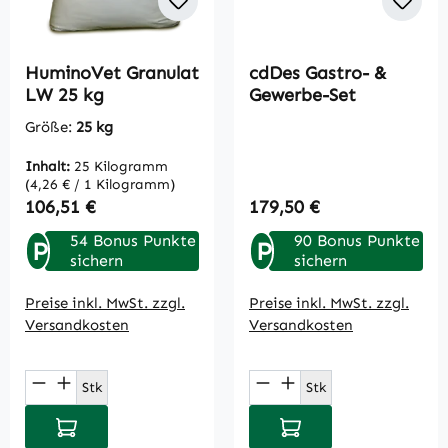
HuminoVet Granulat
cdDes Gastro- &
LW 25 kg
Gewerbe-Set
Größe:
25 kg
Inhalt:
25 Kilogramm
(4,26 € / 1 Kilogramm)
Regulärer Preis:
Regulärer Preis:
106,51 €
179,50 €
54 Bonus Punkte
90 Bonus Punkte
P
P
sichern
sichern
Preise inkl. MwSt. zzgl.
Preise inkl. MwSt. zzgl.
Versandkosten
Versandkosten
Produkt Anzahl: Gib den gewünschten Wert
Produkt Anzahl: Gi
Stk
Stk
In den Warenkorb
In den Warenkorb