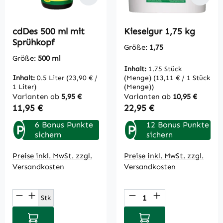
cdDes 500 ml mit
Kieselgur 1,75 kg
Sprühkopf
Größe:
1,75
Größe:
500 ml
Inhalt:
1.75 Stück
Inhalt:
0.5 Liter
(23,90 € /
(Menge)
(13,11 € / 1 Stück
1 Liter)
(Menge))
Varianten ab
5,95 €
Varianten ab
10,95 €
Regulärer Preis:
Regulärer Preis:
11,95 €
22,95 €
6 Bonus Punkte
12 Bonus Punkte
P
P
sichern
sichern
Preise inkl. MwSt. zzgl.
Preise inkl. MwSt. zzgl.
Versandkosten
Versandkosten
Produkt Anzahl: Gib den gewünschten Wert
Produkt Anzahl: Gi
Stk
In den Warenkorb
In den Warenkorb