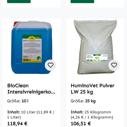
BioClean
HuminoVet Pulver
Intensivreinigerkon
LW 25 kg
zentrat 10 L
Größe:
10 l
Größe:
25 kg
Inhalt:
10 Liter
(11,89 € /
Inhalt:
25 Kilogramm
1 Liter)
(4,26 € / 1 Kilogramm)
Regulärer Preis:
Regulärer Preis:
118,94 €
106,51 €