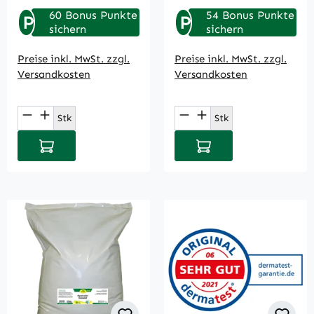
60 Bonus Punkte
54 Bonus Punkte
P
P
sichern
sichern
Preise inkl. MwSt. zzgl.
Preise inkl. MwSt. zzgl.
Versandkosten
Versandkosten
Produkt Anzahl: Gib den gewünschten Wert
Produkt Anzahl: Gi
Stk
Stk
In den Warenkorb
In den Warenkorb