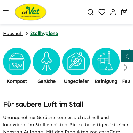
Zum Hauptinhalt springen
Du hast 0 P
Wa
Haushalt
Stallhygiene
Kompost
Gerüche
Ungeziefer
Reinigung
Für saubere Luft im Stall
Unangenehme Gerüche können sich schnell und
langwierig im Stall einnisten. Sie zu beseitigen ist einer
Nonstop Aufgabe. Mit den Produkten von casaCare