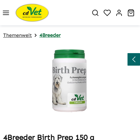
Zum Hauptinhalt springen
Du hast 0 P
Wa
Themenwelt
4Breeder
Bildergalerie überspringen
4Breeder Birth Prep 150 g