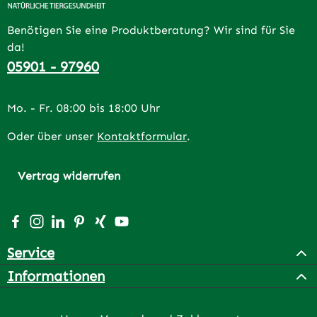
Benötigen Sie eine Produktberatung? Wir sind für Sie
da!
05901 - 97960
Mo. - Fr. 08:00 bis 18:00 Uhr
Oder über unser
Kontaktformular
.
Vertrag widerrufen
Besuche uns auf Facebook – öffnet in neuem Tab (extern
Schau auf Instagram vorbei – öffnet in neuem Tab (e
Vernetze dich mit uns auf LinkedIn – öffnet in n
Lass dich auf Pinterest inspirieren – öffnet 
Vernetze dich mit uns auf Xing – öffnet 
Sieh dir unsere Videos auf YouTube a
Service
Informationen