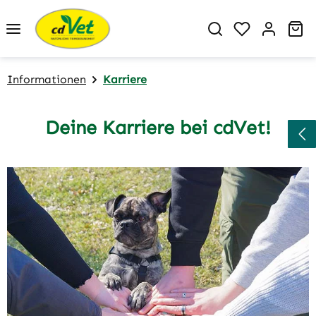
Zum Hauptinhalt springen
Du hast 0 P
Wa
Informationen
Karriere
Deine Karriere bei cdVet!