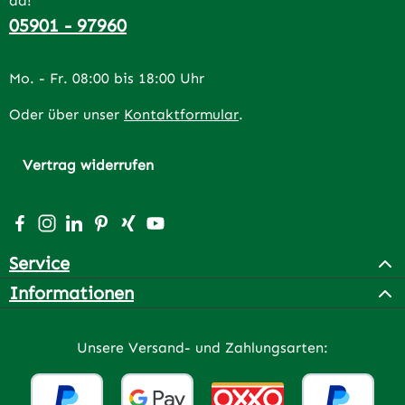
da!
05901 - 97960
Mo. - Fr. 08:00 bis 18:00 Uhr
Oder über unser
Kontaktformular
.
Vertrag widerrufen
Besuche uns auf Facebook – öffnet in neuem Tab (extern
Schau auf Instagram vorbei – öffnet in neuem Tab (e
Vernetze dich mit uns auf LinkedIn – öffnet in n
Lass dich auf Pinterest inspirieren – öffnet 
Vernetze dich mit uns auf Xing – öffnet 
Sieh dir unsere Videos auf YouTube a
Service
Informationen
Unsere Versand- und Zahlungsarten: