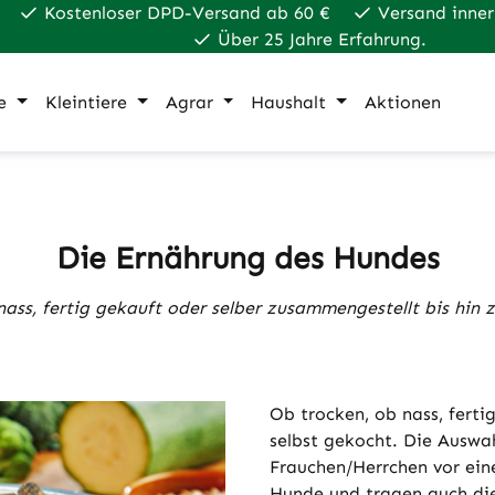
Kostenloser DPD-Versand ab 60 €
Versand inner
Über 25 Jahre Erfahrung.
e
Kleintiere
Agrar
Haushalt
Aktionen
Die Ernährung des Hundes
ass, fertig gekauft oder selber zusammengestellt bis hin 
Ob trocken, ob nass, ferti
selbst gekocht. Die Auswahl
Frauchen/Herrchen vor eine
Hunde und tragen auch die 