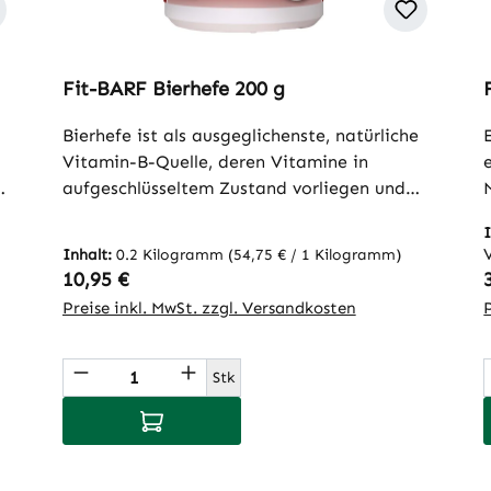
Fit-BARF Bierhefe 200 g
Bierhefe ist als ausgeglichenste, natürliche
Vitamin-B-Quelle, deren Vitamine in
aufgeschlüsseltem Zustand vorliegen und
direkt aufgenommen werden können, eine
n
wertvolle Ergänzung zur täglichen
Inhalt:
0.2 Kilogramm
(54,75 € / 1 Kilogramm)
Ernährung. Zudem besitzt Bierhefe einen
Regulärer Preis:
10,95 €
m
positiven Effekt auf die Darmflora. Ihr
Preise inkl. MwSt. zzgl. Versandkosten
n
Gehalt an Phosphor, Kalium, Magnesium,
Calcium, Eisen, Zink, Kupfer und Mangan
ünschten Wert ein oder benutze die Sch
Produkt Anzahl: Gib den gewünscht
sowie den Spurenelementen Kobalt,
Stk
Molybdän, Chrom und Selen liefern einen
In den Warenkorb
u
wichtigen Beitrag zur bedarfsgerechten
Ernährung.
t