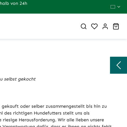
halb von 24h
Du hast 0 Pr
War
zu selbst gekocht
g gekauft oder selber zusammengestellt bis hin zu
 des richtigen Hundefutters stellt uns als
 riesige Herausforderung. Wir alle lieben unsere
Verantwortung dafür, dass es ihnen an nichts fehlt.