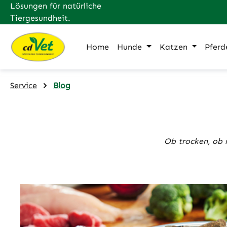
Lösungen für natürliche
m Hauptinhalt springen
Zur Suche springen
Zur Hauptnavigation springen
Tiergesundheit.
Home
Hunde
Katzen
Pferd
Service
Blog
Ob trocken, ob n