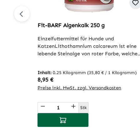
Fit-BARF Algenkalk 250 g
Einzelfuttermittel für Hunde und
KatzenLithothamnium calcareum ist eine
lebende Steinalge von roter Farbe, welche
bei der Trocknung zu weiß umschlägt. Als
100% rein natürlicher Stoff besitzt sie eine
Inhalt:
0.25 Kilogramm
(35,80 € / 1 Kilogramm)
hohen Anteil an Spurenelementen und
Regulärer Preis:
8,95 €
Kalzium. Dadurch ist sie ideal geeignet, u
Preise inkl. MwSt. zzgl. Versandkosten
den individuellen Kalziumbedarf zu decke
und den beim Barfen zu beachtenden
Produkt Anzahl: Gib den gew
Phosphorüberschuss
Stk
auszugleichen.Fütterungsempfehlung: Um
In den Warenkorb
den Phosphorüberschuss im Frischfleisch z
neutralisieren, wird folgende Menge pro
500 g Fleisch benötigt:Rindfleisch ohne Fet