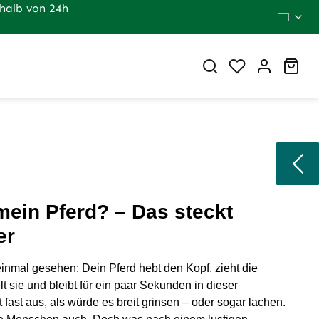
halb von 24h
Du hast 0 Pr
War
ein Pferd? – Das steckt
er
einmal gesehen: Dein Pferd hebt den Kopf, zieht die
t sie und bleibt für ein paar Sekunden in dieser
fast aus, als würde es breit grinsen – oder sogar lachen.