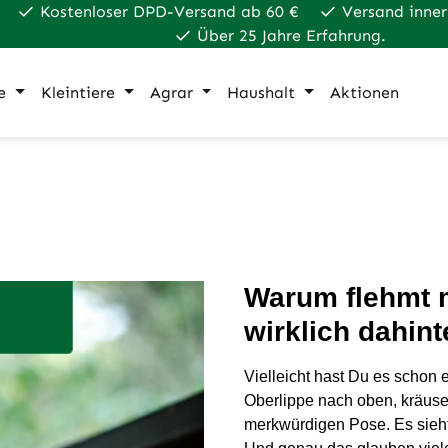
Kostenloser DPD-Versand ab 60 €
Versand inner
Über 25 Jahre Erfahrung.
e
Kleintiere
Agrar
Haushalt
Aktionen
Warum flehmt m
wirklich dahint
Vielleicht hast Du es schon 
Oberlippe nach oben, kräusel
merkwürdigen Pose. Es sieht 