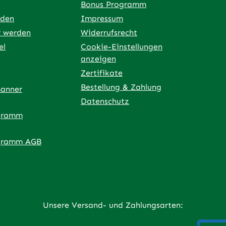
Bonus Programm
rden
Impressum
r werden
Widerrufsrecht
el
Cookie-Einstellungen
anzeigen
Zertifikate
Bestellung & Zahlung
Banner
Datenschutz
gramm
ner Link)
externer Link)
 neuem Tab (externer Link)
 in neuem Tab (externer Link)
 in neuem Tab (externer Link)
an – öffnet in neuem Tab (externer Link)
gramm AGB
Unsere Versand- und Zahlungsarten: