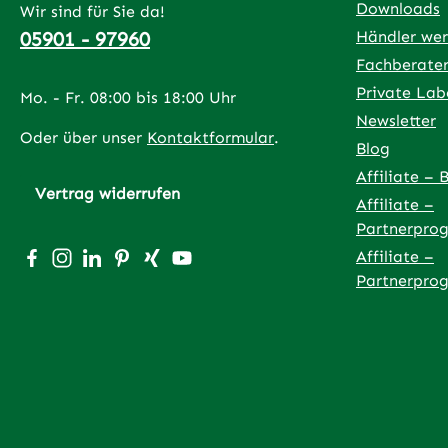
Downloads
Wir sind für Sie da!
05901 - 97960
Händler we
Fachberate
Private Lab
Mo. - Fr. 08:00 bis 18:00 Uhr
Newsletter
Oder über unser
Kontaktformular
.
Blog
Affiliate – 
Vertrag widerrufen
Affiliate –
Partnerpro
Besuche uns auf Facebook – öffnet in neuem Tab (exter
Schau auf Instagram vorbei – öffnet in neuem Tab (
Vernetze dich mit uns auf LinkedIn – öffnet in
Lass dich auf Pinterest inspirieren – öffnet
Vernetze dich mit uns auf Xing – öffnet
Sieh dir unsere Videos auf YouTube 
Affiliate –
Partnerpro