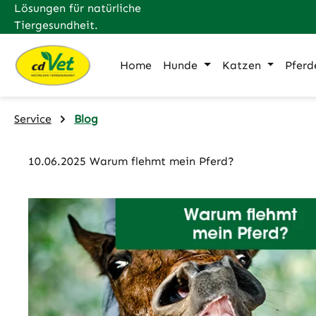
Lösungen für natürliche
m Hauptinhalt springen
Zur Suche springen
Zur Hauptnavigation springen
Tiergesundheit.
Home
Hunde
Katzen
Pferd
Service
Blog
10.06.2025 Warum flehmt mein Pferd?