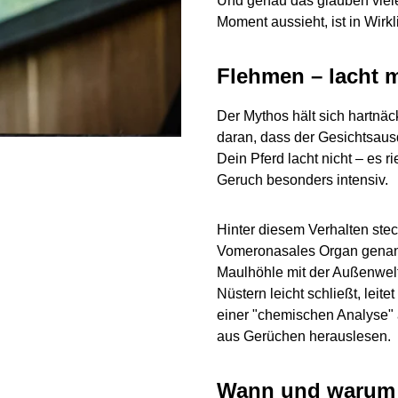
Und genau das glauben viel
Moment aussieht, ist in Wirkl
Flehmen – lacht m
Der Mythos hält sich hartnäc
daran, dass der Gesichtsausd
Dein Pferd lacht nicht – es 
Geruch besonders intensiv.
Hinter diesem Verhalten ste
Vomeronasales Organ genannt
Maulhöhle mit der Außenwelt
Nüstern leicht schließt, leite
einer "chemischen Analyse" a
aus Gerüchen herauslesen.
Wann und warum 