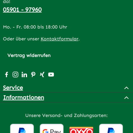
da!
05901 - 97960
Mo. - Fr. 08:00 bis 18:00 Uhr
Oder über unser
Kontaktformular
.
Vertrag widerrufen
Besuche uns auf Facebook – öffnet in neuem Tab (extern
Schau auf Instagram vorbei – öffnet in neuem Tab (e
Vernetze dich mit uns auf LinkedIn – öffnet in n
Lass dich auf Pinterest inspirieren – öffnet 
Vernetze dich mit uns auf Xing – öffnet 
Sieh dir unsere Videos auf YouTube a
Service
Informationen
Unsere Versand- und Zahlungsarten: