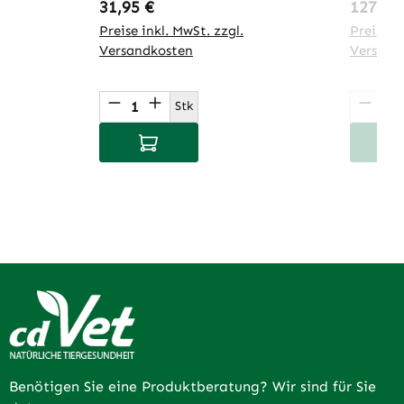
Regulärer Preis:
Regulär
31,95 €
127,95
Preise inkl. MwSt. zzgl.
Preise in
Versandkosten
Versand
Produkt Anzahl: Gib den gewünsch
Produ
Stk
In den Warenkorb
I
Benötigen Sie eine Produktberatung? Wir sind für Sie