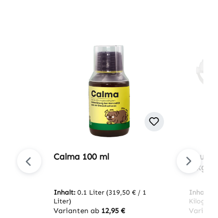
Produktgalerie überspringen
Calma 100 ml
EquiGr
2 kg
Inhalt:
0.1 Liter
(319,50 € / 1
Inhalt:
2
Liter)
Kilogra
Varianten ab
12,95 €
Variant