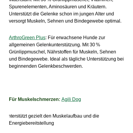
Spurenelementen, Aminos
ä
uren und Kr
ä
utern.
Unterst
ü
tzt die Gelenke schon im jungen Alter und
versorgt Muskeln, Sehnen und Bindegewebe optimal.
ArthroGreen Plus
: Für erwachsene Hunde zur
allgemeinen Gelenkunterstützung. Mit 30
%
Gr
ü
nlippmuschel, N
ä
hrstoffen f
ü
r Muskeln, Sehnen
und Bindegewebe. Ideal als t
ä
gliche Unterst
ü
tzung bei
beginnenden Gelenkbeschwerden.
Für Muskelschmerzen:
Agili Dog
·
Unterstützt gezielt den Muskelaufbau und die
Energiebereitstellung