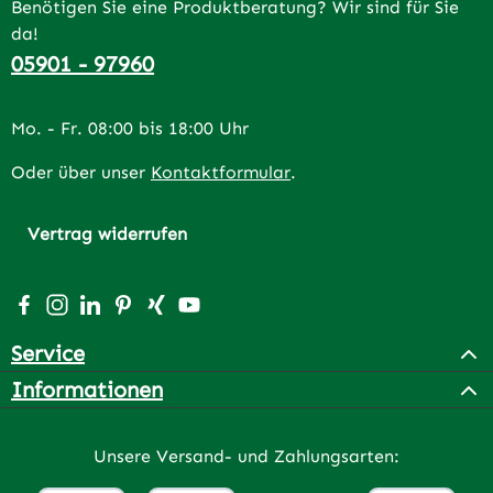
Benötigen Sie eine Produktberatung? Wir sind für Sie
da!
05901 - 97960
Mo. - Fr. 08:00 bis 18:00 Uhr
Oder über unser
Kontaktformular
.
Vertrag widerrufen
Besuche uns auf Facebook – öffnet in neuem Tab (extern
Schau auf Instagram vorbei – öffnet in neuem Tab (e
Vernetze dich mit uns auf LinkedIn – öffnet in n
Lass dich auf Pinterest inspirieren – öffnet 
Vernetze dich mit uns auf Xing – öffnet 
Sieh dir unsere Videos auf YouTube a
Service
Informationen
Unsere Versand- und Zahlungsarten: