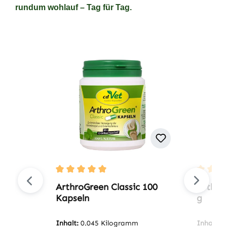
rundum wohlauf – Tag für Tag.
Produktgalerie überspringen
Durchschnittliche Bewertung von 5 von 5 Ste
Durchsc
ArthroGreen Classic 100
Arthro
Kapseln
g
Inhalt:
0.045 Kilogramm
Inhalt:
0