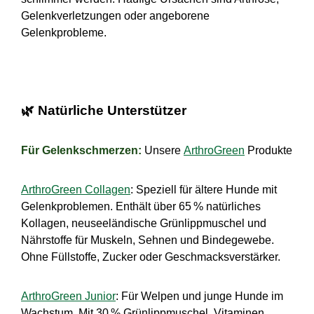
Gelenkverletzungen oder angeborene
Gelenkprobleme.
🌿
Natürliche Unterstützer
Für Gelenkschmerzen:
Unsere
ArthroGreen
Produkte
ArthroGreen Collagen
: Speziell für ältere Hunde mit
Gelenkproblemen. Enthält über 65
% nat
ü
rliches
Kollagen, neuseel
ä
ndische Gr
ü
nlippmuschel und
N
ä
hrstoffe f
ü
r Muskeln, Sehnen und Bindegewebe.
Ohne F
ü
llstoffe, Zucker oder Geschmacksverst
ä
rker.
ArthroGreen Junior
: Für Welpen und junge Hunde im
Wachstum. Mit 30
% Grünlippmuschel, Vitaminen,