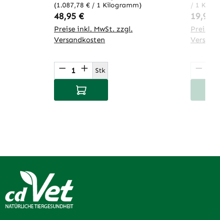
(1.087,78 € / 1 Kilogramm)
/ 1 Kilo
Regulärer Preis:
Regulär
48,95 €
19,95 
Preise inkl. MwSt. zzgl.
Preise in
Versandkosten
Versand
Produkt Anzahl: Gib den gewünsch
Produ
Stk
In den Warenkorb
I