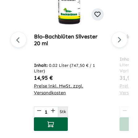
Bio-Bachblüten Silvester
Calma 
20 ml
Inhalt:
0
Liter)
Inhalt:
0.02 Liter
(747,50 € / 1
Variant
Liter)
Regulärer Preis:
Regulär
14,95 €
31,95 
Preise inkl. MwSt. zzgl.
Preise in
Versandkosten
Versand
Produkt Anzahl: Gib den gewünsch
Produ
Stk
In den Warenkorb
I