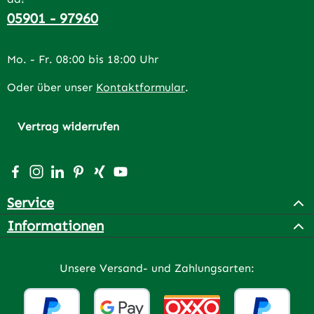
05901 - 97960
Mo. - Fr. 08:00 bis 18:00 Uhr
Oder über unser
Kontaktformular
.
Vertrag widerrufen
Besuche uns auf Facebook – öffnet in neuem Tab (extern
Schau auf Instagram vorbei – öffnet in neuem Tab (e
Vernetze dich mit uns auf LinkedIn – öffnet in n
Lass dich auf Pinterest inspirieren – öffnet 
Vernetze dich mit uns auf Xing – öffnet 
Sieh dir unsere Videos auf YouTube a
Service
Informationen
Unsere Versand- und Zahlungsarten: