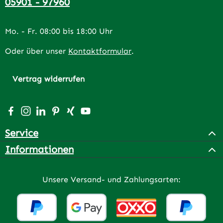
05901 - 97960
Mo. - Fr. 08:00 bis 18:00 Uhr
Oder über unser
Kontaktformular
.
Vertrag widerrufen
Besuche uns auf Facebook – öffnet in neuem Tab (extern
Schau auf Instagram vorbei – öffnet in neuem Tab (e
Vernetze dich mit uns auf LinkedIn – öffnet in n
Lass dich auf Pinterest inspirieren – öffnet 
Vernetze dich mit uns auf Xing – öffnet 
Sieh dir unsere Videos auf YouTube a
Service
Informationen
Unsere Versand- und Zahlungsarten: