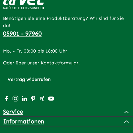
Benötigen Sie eine Produktberatung? Wir sind für Sie
da!
05901 - 97960
Mo. - Fr. 08:00 bis 18:00 Uhr
Oder über unser
Kontaktformular
.
Vertrag widerrufen
Besuche uns auf Facebook – öffnet in neuem Tab (extern
Schau auf Instagram vorbei – öffnet in neuem Tab (e
Vernetze dich mit uns auf LinkedIn – öffnet in n
Lass dich auf Pinterest inspirieren – öffnet 
Vernetze dich mit uns auf Xing – öffnet 
Sieh dir unsere Videos auf YouTube a
Service
Informationen