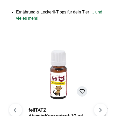
Ernährung & Leckerli-Tipps für dein Tier
… und
vieles mehr!
Produktgalerie überspringen
feliTATZ
feliTA
AbwehrKonzentrat 10 ml
ml