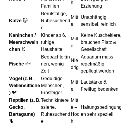
h
Familien
Erziehung
Berufstätige,
Mitt
Unabhängig,
Katze
🐱
Ruhesuchend
el
sensibel, reinlich
e
Kaninchen /
Kinder ab 6,
Keine Kuscheltiere,
Mitt
Meerschwein
ruhige
brauchen Platz &
el
chen
🐰
Haushalte
Gesellschaft
Beobachter:in
Aquarium muss
Nie
Fische
🐟
nen, wenig
regelmäßig
drig
Zeit
gepflegt werden
Vögel (z. B.
Geduldige
Mitt
Lautstärke &
Wellensittiche
Menschen,
el
Freiflug bedenken
)
🐦
Einsteiger
Reptilien (z. B.
Technikintere
Mitt
Gecko,
ssierte,
el–
Haltungsbedingung
Bartagame)
Ruhesuchend
Hoc
en sehr speziell
🦎
e
h