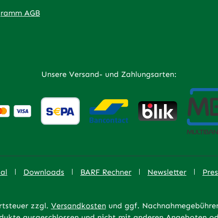
ner Link)
externer Link)
 neuem Tab (externer Link)
 in neuem Tab (externer Link)
 in neuem Tab (externer Link)
an – öffnet in neuem Tab (externer Link)
gramm AGB
Unsere Versand- und Zahlungsarten:
al
Downloads
BARF Rechner
Newsletter
Pres
rtsteuer zzgl.
Versandkosten
und ggf. Nachnahmegebühren,
rodukte ausgeschlossen und nicht mit anderen Angeboten od