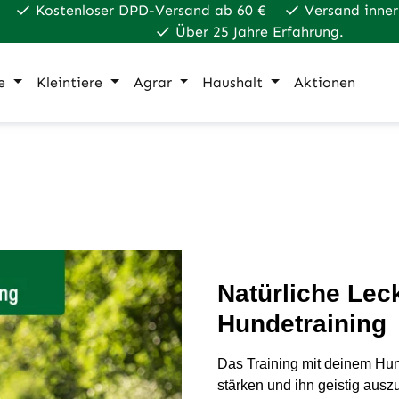
Kostenloser DPD-Versand ab 60 €
Versand inner
Über 25 Jahre Erfahrung.
e
Kleintiere
Agrar
Haushalt
Aktionen
Natürliche Leck
Hundetraining
Das Training mit deinem Hund
stärken und ihn geistig auszul