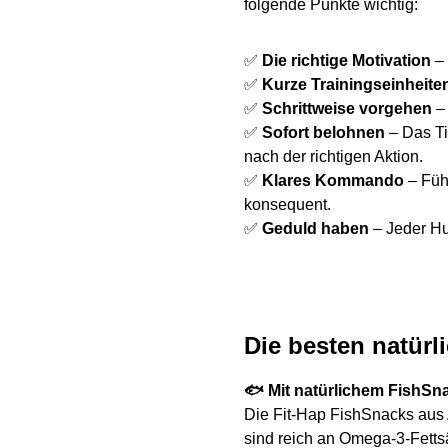
folgende Punkte wichtig:
✅
Die richtige Motivation
–
✅
Kurze Trainingseinheite
✅
Schrittweise vorgehen
–
✅
Sofort belohnen
– Das Ti
nach der richtigen Aktion.
✅
Klares Kommando
– Füh
konsequent.
✅
Geduld haben
– Jeder Hu
Die besten natürli
🐟 Mit natürlichem FishSn
Die Fit-Hap FishSnacks aus A
sind reich an Omega-3-Fetts