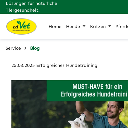
Lösungen für natürliche
m Hauptinhalt springen
Zur Suche springen
Zur Hauptnavigation springen
Tiergesundheit.
Home
Hunde
Katzen
Pferd
Service
Blog
25.03.2025 Erfolgreiches Hundetraining