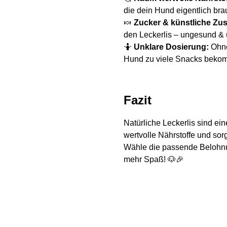
die dein Hund eigentlich bra
🍬
Zucker & künstliche Zus
den Leckerlis – ungesund & 
🤷
Unklare Dosierung:
Ohne
Hund zu viele Snacks beko
Fazit
Natürliche Leckerlis sind ei
wertvolle Nährstoffe und sor
Wähle die passende Belohnu
mehr Spaß! 🐶🎉