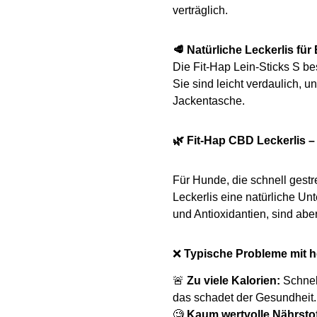
verträglich.
🥩 Natürliche Leckerlis f
Die Fit-Hap Lein-Sticks S b
Sie sind leicht verdaulich, 
Jackentasche.
🌿 Fit-Hap CBD Leckerlis –
Für Hunde, die schnell gestr
Leckerlis eine natürliche Unt
und Antioxidantien, sind ab
❌
Typische Probleme mit h
🚨
Zu viele Kalorien:
Schnel
das schadet der Gesundheit.
🧐
Kaum wertvolle Nährstof