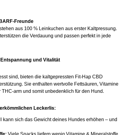
ür BARF-Freunde
estehen aus 100 % Leinkuchen aus erster Kaltpressung.
unterstützen die Verdauung und passen perfekt in jede
 Entspannung und Vitalität
esst sind, bieten die kaltgepressten Fit-Hap CBD
erstützung. Sie enthalten wertvolle Fettsäuren, Vitamine
er THC-arm und somit unbedenklich für den Hund.
erkömmlichen Leckerlis:
l kann sich das Gewicht deines Hundes erhöhen – und
fe:
Viele Snacks liefern wenig Vitamine & Mineralstoffe,