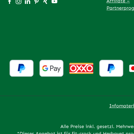
Besuche uns auf Facebook – öffnet in neuem Tab (exter
Schau auf Instagram vorbei – öffnet in neuem Tab (
Vernetze dich mit uns auf LinkedIn – öffnet in
Lass dich auf Pinterest inspirieren – öffnet
Vernetze dich mit uns auf Xing – öffnet
Sieh dir unsere Videos auf YouTube 
Affiliate –
Partnerpro
Infomateri
Alle Preise inkl. gesetzl. Mehrwe
*Dieses Angebot ist für fit-crock und Herbavet p