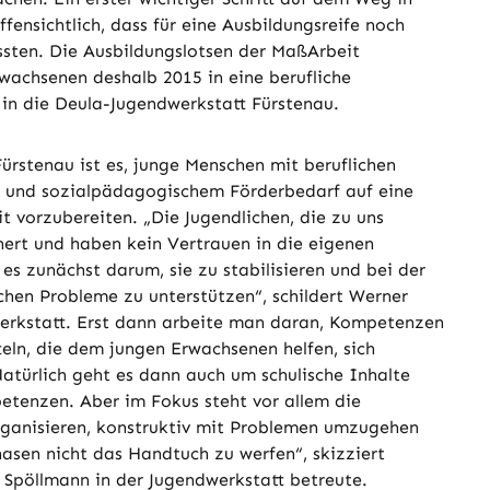
fensichtlich, dass für eine Ausbildungsreife noch
ssten. Die Ausbildungslotsen der MaßArbeit
wachsenen deshalb 2015 in eine berufliche
n die Deula-Jugendwerkstatt Fürstenau.
ürstenau ist es, junge Menschen mit beruflichen
 und sozialpädagogischem Förderbedarf auf eine
t vorzubereiten. „Die Jugendlichen, die zu uns
hert und haben kein Vertrauen in die eigenen
es zunächst darum, sie zu stabilisieren und bei der
chen Probleme zu unterstützen“, schildert Werner
werkstatt. Erst dann arbeite man daran, Kompetenzen
eln, die dem jungen Erwachsenen helfen, sich
„Natürlich geht es dann auch um schulische Inhalte
tenzen. Aber im Fokus steht vor allem die
organisieren, konstruktiv mit Problemen umzugehen
asen nicht das Handtuch zu werfen“, skizziert
 Spöllmann in der Jugendwerkstatt betreute.