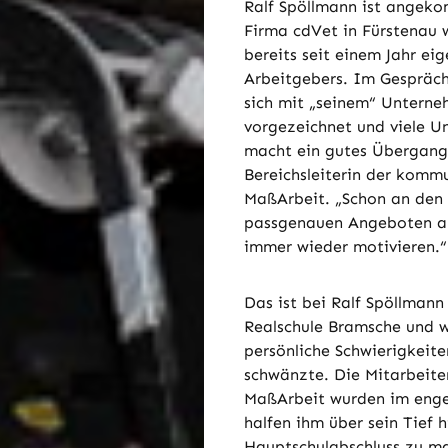
Ralf Spöllmann ist angeko
Firma cdVet in Fürstenau 
bereits seit einem Jahr ei
Arbeitgebers. Im Gespräch 
sich mit „seinem“ Unterneh
vorgezeichnet und viele U
macht ein gutes Übergangs
Bereichsleiterin der komm
MaßArbeit. „Schon an den 
passgenauen Angeboten an
immer wieder motivieren.“
Das ist bei Ralf Spöllmann
Realschule Bramsche und w
persönliche Schwierigkeite
schwänzte. Die Mitarbeite
MaßArbeit wurden im enge
halfen ihm über sein Tief h
Hauptschulabschluss zu ma