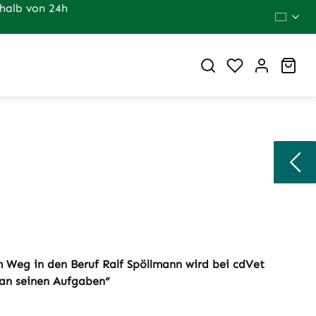
halb von 24h
Du hast 0 Pr
War
m Weg in den Beruf Ralf Spöllmann wird bei cdVet
 an seinen Aufgaben“