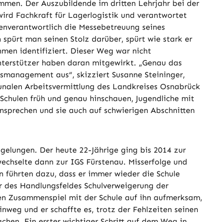
mmen. Der Auszubildende im dritten Lehrjahr bei der
wird Fachkraft für Lagerlogistik und verantwortet
genverantwortlich die Messebetreuung seines
spürt man seinen Stolz darüber, spürt wie stark er
men identifiziert. Dieser Weg war nicht
nterstützer haben daran mitgewirkt. „Genau das
management aus“, skizziert Susanne Steininger,
unalen Arbeitsvermittlung des Landkreises Osnabrück
Schulen früh und genau hinschauen, Jugendliche mit
sprechen und sie auch auf schwierigen Abschnitten
 gelungen. Der heute 22-Jährige ging bis 2014 zur
echselte dann zur IGS Fürstenau. Misserfolge und
n führten dazu, dass er immer wieder die Schule
r des Handlungsfeldes Schulverweigerung der
n Zusammenspiel mit der Schule auf ihn aufmerksam,
inweg und er schaffte es, trotz der Fehlzeiten seinen
chen. Ein erster wichtiger Schritt auf dem Weg in