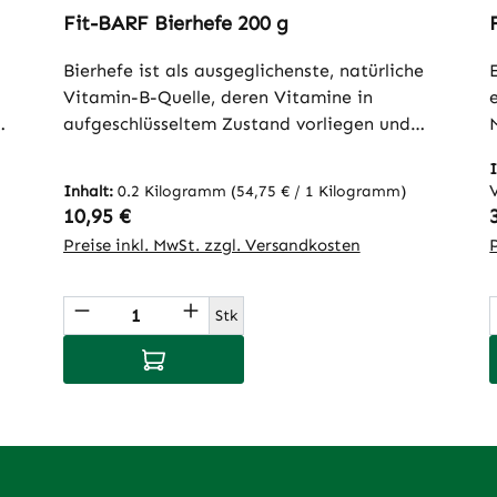
Fit-BARF Bierhefe 200 g
Bierhefe ist als ausgeglichenste, natürliche
Vitamin-B-Quelle, deren Vitamine in
aufgeschlüsseltem Zustand vorliegen und
direkt aufgenommen werden können, eine
n
wertvolle Ergänzung zur täglichen
Inhalt:
0.2 Kilogramm
(54,75 € / 1 Kilogramm)
Ernährung. Zudem besitzt Bierhefe einen
Regulärer Preis:
10,95 €
m
positiven Effekt auf die Darmflora. Ihr
Preise inkl. MwSt. zzgl. Versandkosten
n
Gehalt an Phosphor, Kalium, Magnesium,
Calcium, Eisen, Zink, Kupfer und Mangan
ünschten Wert ein oder benutze die Sch
Produkt Anzahl: Gib den gewünscht
sowie den Spurenelementen Kobalt,
Stk
Molybdän, Chrom und Selen liefern einen
In den Warenkorb
u
wichtigen Beitrag zur bedarfsgerechten
Ernährung.
t