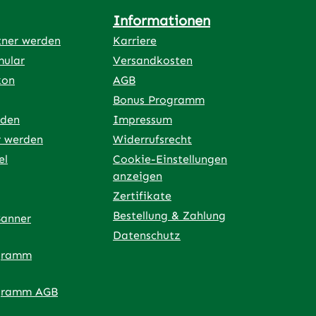
Informationen
tner werden
Karriere
mular
Versandkosten
kon
AGB
Bonus Programm
rden
Impressum
r werden
Widerrufsrecht
el
Cookie-Einstellungen
anzeigen
Zertifikate
Bestellung & Zahlung
Banner
Datenschutz
gramm
ner Link)
externer Link)
 neuem Tab (externer Link)
 in neuem Tab (externer Link)
 in neuem Tab (externer Link)
an – öffnet in neuem Tab (externer Link)
gramm AGB