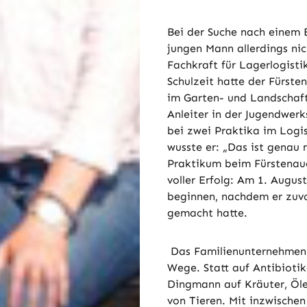
Bei der Suche nach einem B
jungen Mann allerdings nic
Fachkraft für Lagerlogisti
Schulzeit hatte der Fürste
im Garten- und Landschaft
Anleiter in der Jugendwerk
bei zwei Praktika im Logi
wusste er: „Das ist genau 
Praktikum beim Fürstenaue
voller Erfolg: Am 1. Augus
beginnen, nachdem er zuvo
gemacht hatte.
Das Familienunternehmen c
Wege. Statt auf Antibioti
Dingmann auf Kräuter, Öle
von Tieren. Mit inzwische