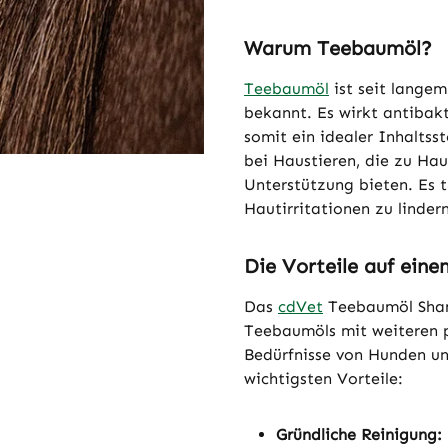
Warum Teebaumöl?
Teebaumöl
ist seit langem
bekannt. Es wirkt antibak
somit ein idealer Inhaltss
bei Haustieren, die zu Ha
Unterstützung bieten. Es t
Hautirritationen zu linder
Die Vorteile auf eine
Das
cdVet
Teebaumöl Sham
Teebaumöls mit weiteren pf
Bedürfnisse von Hunden un
wichtigsten Vorteile:
Gründliche Reinigung: 