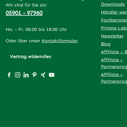
Downloads
Wir sind für Sie da!
05901 - 97960
Händler we
Fachberate
Private Lab
Mo. - Fr. 08:00 bis 18:00 Uhr
Newsletter
Oder über unser
Kontaktformular
.
Blog
Affiliate – 
Vertrag widerrufen
Affiliate –
Partnerpro
Besuche uns auf Facebook – öffnet in neuem Tab (exter
Schau auf Instagram vorbei – öffnet in neuem Tab (
Vernetze dich mit uns auf LinkedIn – öffnet in
Lass dich auf Pinterest inspirieren – öffnet
Vernetze dich mit uns auf Xing – öffnet
Sieh dir unsere Videos auf YouTube 
Affiliate –
Partnerpro