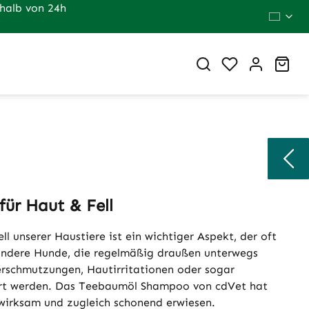
halb von 24h
Du hast 0 Pr
War
für Haut & Fell
ll unserer Haustiere ist ein wichtiger Aspekt, der oft
ondere Hunde, die regelmäßig draußen unterwegs
Verschmutzungen, Hautirritationen oder sogar
iert werden. Das Teebaumöl Shampoo von cdVet hat
 wirksam und zugleich schonend erwiesen.