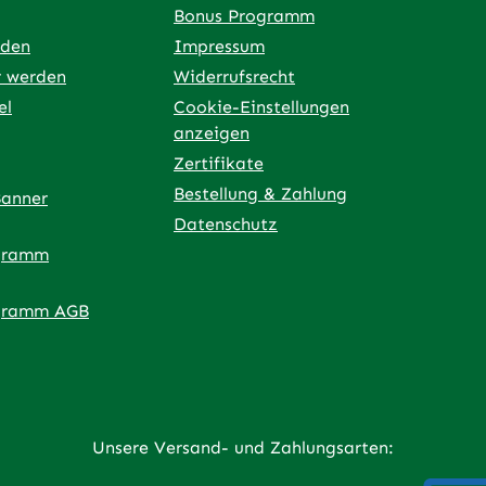
Bonus Programm
rden
Impressum
r werden
Widerrufsrecht
el
Cookie-Einstellungen
anzeigen
Zertifikate
Bestellung & Zahlung
Banner
Datenschutz
gramm
ner Link)
externer Link)
 neuem Tab (externer Link)
 in neuem Tab (externer Link)
 in neuem Tab (externer Link)
an – öffnet in neuem Tab (externer Link)
gramm AGB
Unsere Versand- und Zahlungsarten: