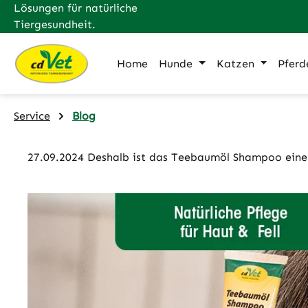
Lösungen für natürliche
m Hauptinhalt springen
Zur Suche springen
Zur Hauptnavigation springen
Tiergesundheit.
Home
Hunde
Katzen
Pferd
Service
Blog
27.09.2024 Deshalb ist das Teebaumöl Shampoo ein