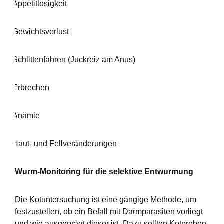
-
Appetitlosigkeit
-
Gewichtsverlust
-
Schlittenfahren (Juckreiz am Anus)
-
Erbrechen
-
Anämie
-
Haut- und Fellveränderungen
Wurm-Monitoring für die selektive Entwurmung
Die Kotuntersuchung ist eine gängige Methode, um
festzustellen, ob ein Befall mit Darmparasiten vorliegt
und wie ausgeprägt dieser ist. Dazu sollten Kotproben