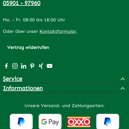
05901 - 97960
Mo. - Fr. 08:00 bis 18:00 Uhr
Oder über unser
Kontaktformular
.
Vertrag widerrufen
Besuche uns auf Facebook – öffnet in neuem Tab (extern
Schau auf Instagram vorbei – öffnet in neuem Tab (e
Vernetze dich mit uns auf LinkedIn – öffnet in n
Lass dich auf Pinterest inspirieren – öffnet 
Vernetze dich mit uns auf Xing – öffnet 
Sieh dir unsere Videos auf YouTube a
Service
Informationen
Unsere Versand- und Zahlungsarten: