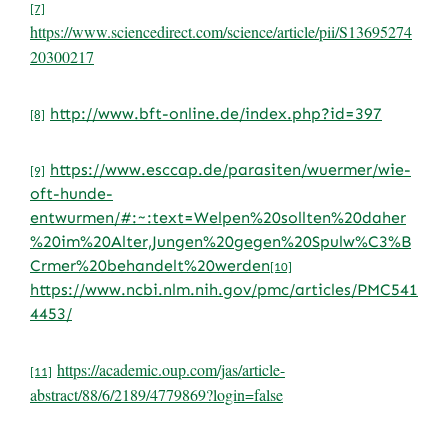
[7]
https://www.sciencedirect.com/science/article/pii/S13695274
20300217
http://www.bft-online.de/index.php?id=397
[8]
https://www.esccap.de/parasiten/wuermer/wie-
[9]
oft-hunde-
entwurmen/#:~:text=Welpen%20sollten%20daher
%20im%20Alter,Jungen%20gegen%20Spulw%C3%B
Crmer%20behandelt%20werden
[10]
https://www.ncbi.nlm.nih.gov/pmc/articles/PMC541
4453/
https://academic.oup.com/jas/article-
[11]
abstract/88/6/2189/4779869?login=false