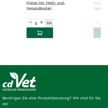
Preise inkl. MwSt. zzgl.
Preise in
Versandkosten
Versand
Produkt Anzahl: Gib den gewünsch
Produ
Stk
In den Warenkorb
I
Benötigen Sie eine Produktberatung? Wir sind für Sie
da!