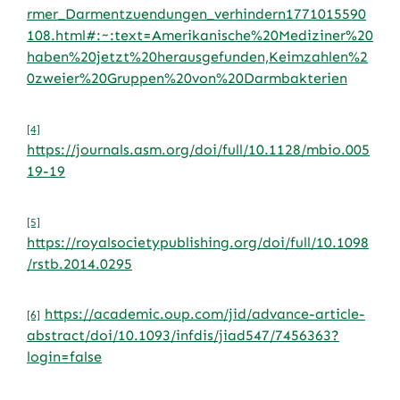
rmer_Darmentzuendungen_verhindern1771015590
108.html#:~:text=Amerikanische%20Mediziner%20
haben%20jetzt%20herausgefunden,Keimzahlen%2
0zweier%20Gruppen%20von%20Darmbakterien
[4]
https://journals.asm.org/doi/full/10.1128/mbio.005
19-19
[5]
https://royalsocietypublishing.org/doi/full/10.1098
/rstb.2014.0295
https://academic.oup.com/jid/advance-article-
[6]
abstract/doi/10.1093/infdis/jiad547/7456363?
login=false