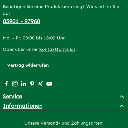
Benötigen Sie eine Produktberatung? Wir sind für Sie
da!
05901 - 97960
Mo. - Fr. 08:00 bis 18:00 Uhr
Oder über unser
Kontaktformular
.
Vertrag widerrufen
Besuche uns auf Facebook – öffnet in neuem Tab (extern
Schau auf Instagram vorbei – öffnet in neuem Tab (e
Vernetze dich mit uns auf LinkedIn – öffnet in n
Lass dich auf Pinterest inspirieren – öffnet 
Vernetze dich mit uns auf Xing – öffnet 
Sieh dir unsere Videos auf YouTube a
Service
Informationen
Unsere Versand- und Zahlungsarten: