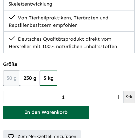
Skelettentwicklung
Von Tierheilpraktikern, Tierärzten und
Reptilienbesitzern empfohlen
Deutsches Qualitätsprodukt direkt vom
Hersteller mit 100% natürlichen Inhaltsstoffen
auswählen
Größe
50 g
250 g
5 kg
(Diese Option ist zurzeit nicht verfügbar.)
Produkt Anzahl: Gib den gewünschten Wert 
Stk
In den Warenkorb
Zum Merkzettel hinzufügen