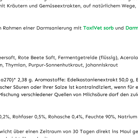
mit Kräutern und Gemüseextrakten, auf natürlichem Wege,
im Rahmen einer Darmsanierung mit
ToxiVet sorb
und
Darm
rsaft, Rote Beete Saft, Fermentgetreide (flüssig), Acerol
en, Thymian, Purpur-Sonnenhutkraut, Johanniskraut
1a270)* 2,38 g. Aromastoffe: Edelkastanienextrakt 50,0 g,
cher Säuren oder ihrer Salze ist kontraindiziert, wenn für 
 Mischung verschiedener Quellen von Milchsäure darf den z
0,2%, Rohfaser 0,5%, Rohasche 0,4%, Feuchte 90%, Natrium
icht über einen Zeitraum von 30 Tagen direkt ins Maul ge