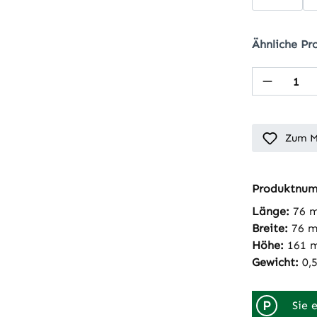
Ähnliche Pr
Produkt
Zum M
Produktnu
Länge:
76 
Breite:
76 
Höhe:
161 
Gewicht:
0,
P
Sie 