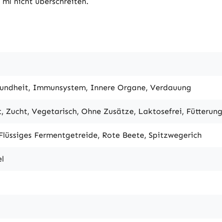
ml nicht überschreiten.
sundheit, Immunsystem, Innere Organe, Verdauung
it, Zucht, Vegetarisch, Ohne Zusätze, Laktosefrei, Fütterun
 Flüssiges Fermentgetreide, Rote Beete, Spitzwegerich
el