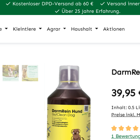
Kostenloser DPD-Versand ab 60 €
Versand inner
Über 25 Jahre Erfahrung.
e
Kleintiere
Agrar
Haushalt
Aktionen
DarmRei
39,95 
Regulärer Pr
Inhalt:
0.5 L
Preise inkl. 
Durchschnit
1 Bewertun