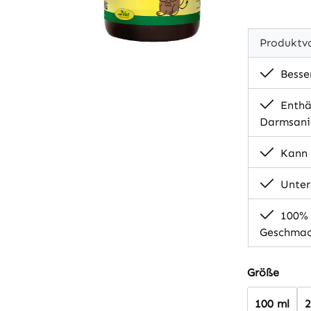
Produktvo
Besse
Enthäl
Darmsani
Kann 
Unter
100% N
Geschmack
auswä
Größe
100 ml
2