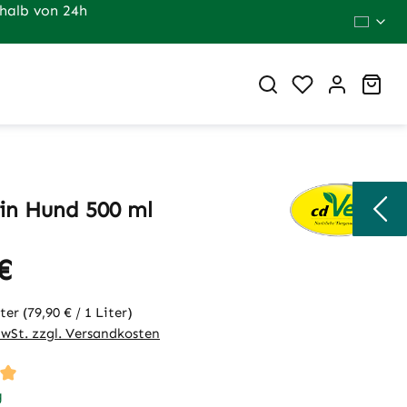
halb von 24h
Du hast 0 Pr
War
n Hund 500 ml
€
eis:
iter
(79,90 € / 1 Liter)
MwSt. zzgl. Versandkosten
tliche Bewertung von 5 von 5 Sternen
g