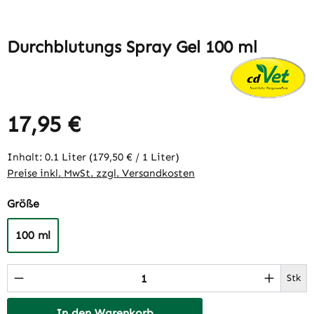
Durchblutungs Spray Gel 100 ml
17,95 €
Regulärer Preis:
Inhalt:
0.1 Liter
(179,50 € / 1 Liter)
Preise inkl. MwSt. zzgl. Versandkosten
auswählen
Größe
100 ml
Produkt Anzahl: Gib den gewünschten Wert 
Stk
In den Warenkorb