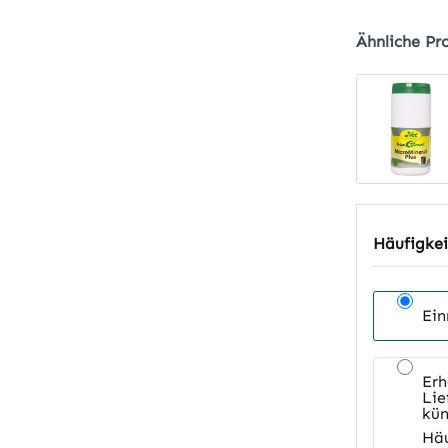
Ähnliche Pr
Häufigkei
Ein
Erh
Lie
kün
Häu