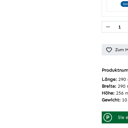
Spa
Produkt
Zum M
Produktnu
Länge:
290
Breite:
290
Höhe:
256 
Gewicht:
10
P
Sie 