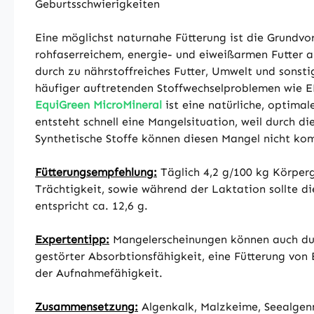
Geburtsschwierigkeiten
Eine möglichst naturnahe Fütterung ist die Grundvo
rohfaserreichem, energie- und eiweißarmen Futter au
durch zu nährstoffreiches Futter, Umwelt und sonst
häufiger auftretenden Stoffwechselproblemen wie E
EquiGreen MicroMineral
ist eine natürliche, optima
entsteht schnell eine Mangelsituation, weil durch di
Synthetische Stoffe können diesen Mangel nicht ko
Fütterungsempfehlung:
Täglich 4,2 g/100 kg Körperg
Trächtigkeit, sowie während der Laktation sollte 
entspricht ca. 12,6 g.
Expertentipp:
Mangelerscheinungen können auch durc
gestörter Absorbtionsfähigkeit, eine Fütterung vo
der Aufnahmefähigkeit.
Zusammensetzung:
Algenkalk, Malzkeime, Seealgenm