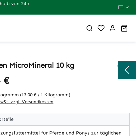
halb von 24h
Du hast 0 Pr
War
en MicroMineral 10 kg
 €
eis:
ilogramm
(13,00 € / 1 Kilogramm)
MwSt. zzgl. Versandkosten
rteile
ungsfuttermittel für Pferde und Ponys zur täglichen