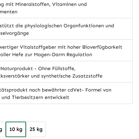
g mit Mineralstoffen, Vitaminen und
ementen
stützt die physiologischen Organfunktionen und
hselvorgänge
rtiger Vitalstoffgeber mit hoher Bioverfügbarkeit
voller Hefe zur Magen-Darm Regulation
aturprodukt - Ohne Füllstoffe,
sverstärker und synthetische Zusatzstoffe
tätsprodukt nach bewährter cdVet- Formel von
s und Tierbesitzern entwickelt
hlen
g
10 kg
25 kg