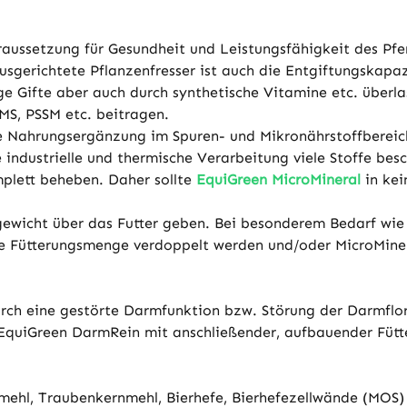
raussetzung für Gesundheit und Leistungsfähigkeit des Pfe
sgerichtete Pflanzenfresser ist auch die Entgiftungskapaz
ige Gifte aber auch durch synthetische Vitamine etc. überl
MS, PSSM etc. beitragen.
le Nahrungsergänzung im Spuren- und Mikronährstoffbereich
e industrielle und thermische Verarbeitung viele Stoffe be
mplett beheben. Daher sollte
EquiGreen MicroMineral
in kei
ewicht über das Futter geben. Bei besonderem Bedarf wie z.
die Fütterungsmenge verdoppelt werden und/oder MicroMine
h eine gestörte Darmfunktion bzw. Störung der Darmflora
n EquiGreen DarmRein mit anschließender, aufbauender Füt
ehl, Traubenkernmehl, Bierhefe, Bierhefezellwände (MOS)