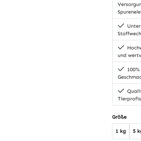
Versorgun
Spurenel
Unter
Stoffwec
Hochwe
und wert
100% N
Geschmack
Quali
Tierprofi
auswä
Größe
1 kg
5 k