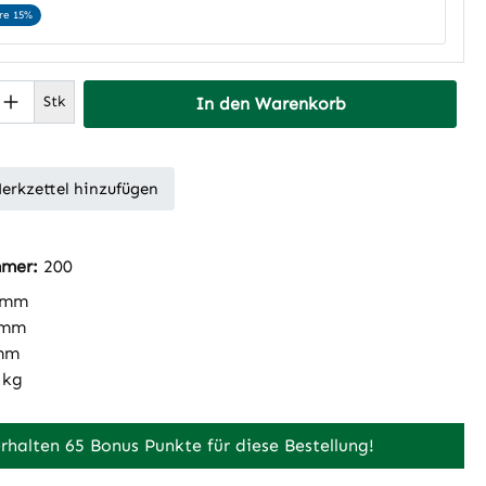
re 15%
 Anzahl: Gib den gewünschten Wert ein 
Stk
In den Warenkorb
erkzettel hinzufügen
mmer:
200
 mm
 mm
mm
 kg
erhalten 65 Bonus Punkte für diese Bestellung!