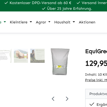
Kostenloser DPD-Versand ab 60 €
Versand inner
Über 25 Jahre Erfahrung.
e
Kleintiere
Agrar
Haushalt
Aktionen
EquiGre
129,95
Regulärer Pr
Inhalt:
10 K
Preise inkl. 
Produktvo
Ergänz