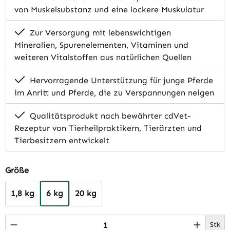
von Muskelsubstanz und eine lockere Muskulatur
Zur Versorgung mit lebenswichtigen
Mineralien, Spurenelementen, Vitaminen und
weiteren Vitalstoffen aus natürlichen Quellen
Hervorragende Unterstützung für junge Pferde
im Anritt und Pferde, die zu Verspannungen neigen
Qualitätsprodukt nach bewährter cdVet-
Rezeptur von Tierheilpraktikern, Tierärzten und
Tierbesitzern entwickelt
auswählen
Größe
1,8 kg
6 kg
20 kg
Produkt Anzahl: Gib den gewünschten Wert 
Stk