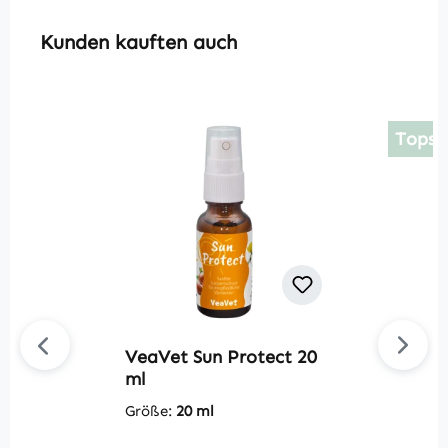
Produktgalerie überspringen
Kunden kauften auch
Topsel
VeaVet Sun Protect 20
Du
ml
F
L
Größe:
20 ml
G