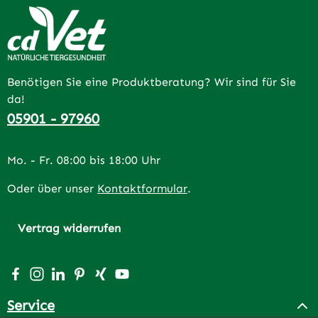
Benötigen Sie eine Produktberatung? Wir sind für Sie
da!
05901 - 97960
Mo. - Fr. 08:00 bis 18:00 Uhr
Oder über unser
Kontaktformular
.
Vertrag widerrufen
Besuche uns auf Facebook – öffnet in neuem Tab (extern
Schau auf Instagram vorbei – öffnet in neuem Tab (e
Vernetze dich mit uns auf LinkedIn – öffnet in n
Lass dich auf Pinterest inspirieren – öffnet 
Vernetze dich mit uns auf Xing – öffnet 
Sieh dir unsere Videos auf YouTube a
Service