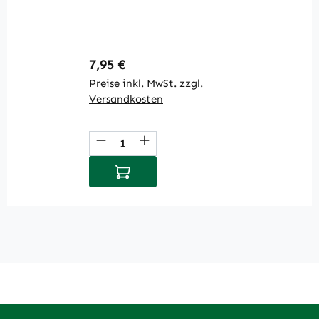
V
Regulärer Preis:
R
7,95 €
4
Preise inkl. MwSt. zzgl.
Pr
Versandkosten
V
Produkt Anzahl: Gib den gewüns
P
In den Warenkorb