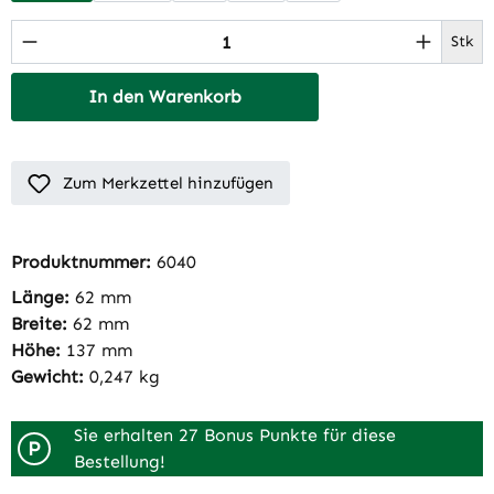
Produkt Anzahl: Gib den gewünschten Wert 
Stk
In den Warenkorb
Zum Merkzettel hinzufügen
Produktnummer:
6040
Länge:
62 mm
Breite:
62 mm
Höhe:
137 mm
Gewicht:
0,247 kg
Sie erhalten 27 Bonus Punkte für diese
P
Bestellung!