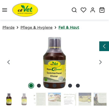
Zum Hauptinhalt springen
Du hast 0 P
Wa
Pferde
Pflege & Hygiene
Fell & Haut
Bildergalerie überspringen