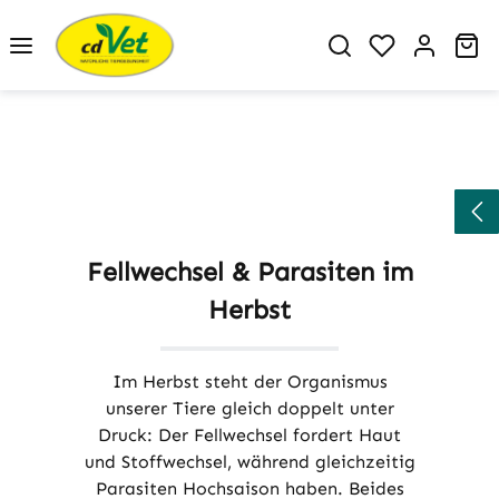
Zum Hauptinhalt springen
Du hast 0 P
Wa
Fellwechsel & Parasiten im
Herbst
Im
Herbst
steht der Organismus
unserer Tiere gleich doppelt unter
Druck: Der
Fellwechsel
fordert Haut
und Stoffwechsel, während gleichzeitig
Parasiten Hochsaison haben. Beides