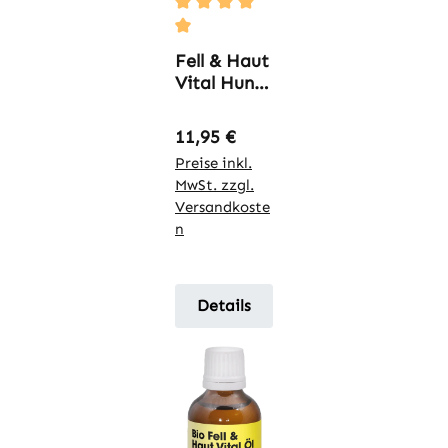
Durchschnittliche Bewertung von 5 
Fell & Haut
Vital Hund
& Katze
Regulärer Preis:
11,95 €
Preise inkl.
MwSt. zzgl.
Versandkoste
n
Details