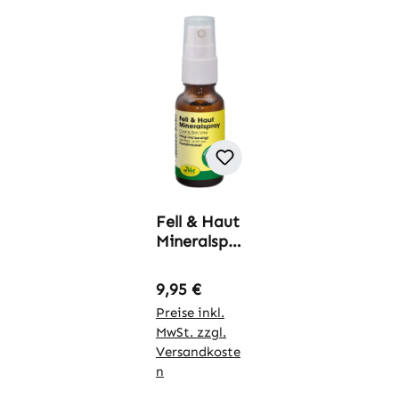
Fell & Haut
Mineralspr
ay
Regulärer Preis:
9,95 €
Preise inkl.
MwSt. zzgl.
Versandkoste
n