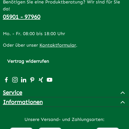
Benötigen Sie eine Produktberatung? Wir sind für Sie
da!
05901 - 97960
Mo. - Fr. 08:00 bis 18:00 Uhr
Oder über unser
Kontaktformular
.
Vertrag widerrufen
Besuche uns auf Facebook – öffnet in neuem Tab (extern
Schau auf Instagram vorbei – öffnet in neuem Tab (e
Vernetze dich mit uns auf LinkedIn – öffnet in n
Lass dich auf Pinterest inspirieren – öffnet 
Vernetze dich mit uns auf Xing – öffnet 
Sieh dir unsere Videos auf YouTube a
Service
Informationen
Unsere Versand- und Zahlungsarten: