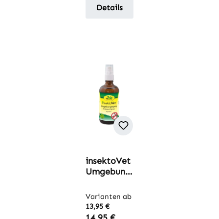
Details
insektoVet
Umgebung
sspray
Varianten ab
13,95 €
Regulärer Preis:
14,95 €