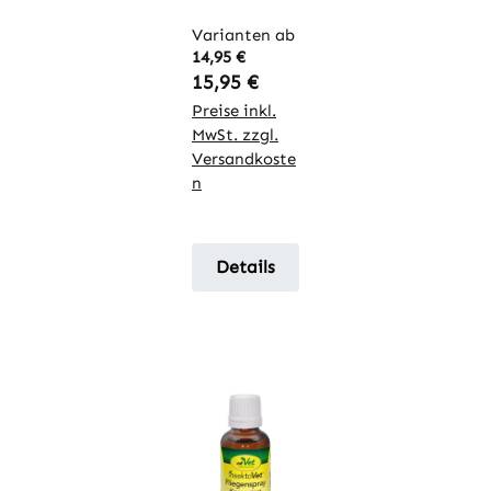
Varianten ab
14,95 €
Regulärer Preis:
15,95 €
Preise inkl.
MwSt. zzgl.
Versandkoste
n
Details