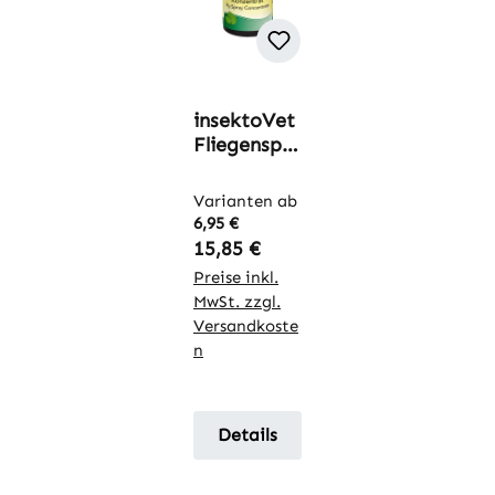
insektoVet
Fliegenspra
y
Konzentrat
Varianten ab
6,95 €
Regulärer Preis:
15,85 €
Preise inkl.
MwSt. zzgl.
Versandkoste
n
Details