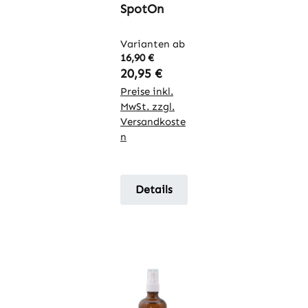
SpotOn
Varianten ab
16,90 €
Regulärer Preis:
20,95 €
Preise inkl.
MwSt. zzgl.
Versandkoste
n
Details