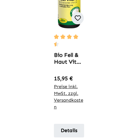
Durchschnittliche Bewertung von 4.5
Bio Fell &
Haut Vital
Öl
Regulärer Preis:
15,95 €
Preise inkl.
MwSt. zzgl.
Versandkoste
n
Details