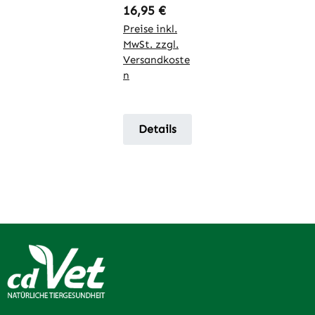
Regulärer Preis:
16,95 €
Preise inkl.
MwSt. zzgl.
Versandkoste
n
Details