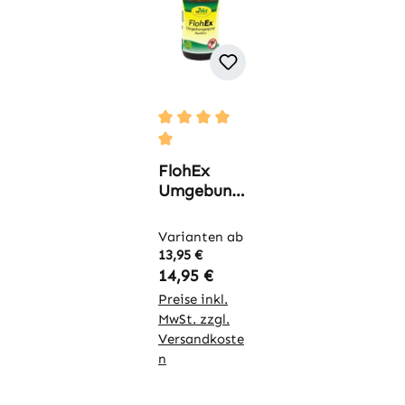
Durchschnittliche Bewertung von 5 
FlohEx
Umgebung
sspray
Varianten ab
13,95 €
Regulärer Preis:
14,95 €
Preise inkl.
MwSt. zzgl.
Versandkoste
n