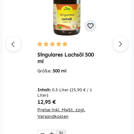
Durchschnittliche Bewertung von 5 von 5 S
Du
Singulares Lachsöl 500
M
ml
G
Größe:
500 ml
Inhalt:
0.5 Liter
(25,90 € / 1
V
Liter)
Regulärer Preis:
R
12,95 €
3
Preise inkl. MwSt. zzgl.
Pr
Versandkosten
V
St