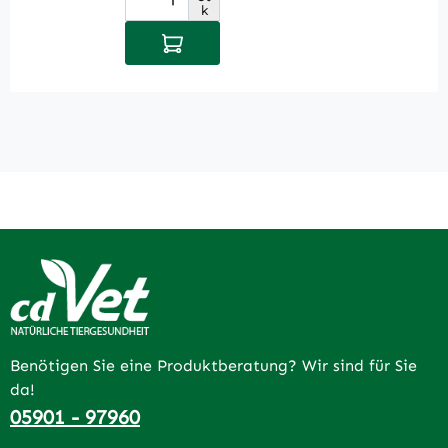
Produkt Anzahl: Gib den gewüns
P
k
In den Warenkorb
Benötigen Sie eine Produktberatung? Wir sind für Sie
da!
05901 - 97960