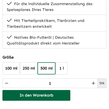
Für die individuelle Zusammenstellung des
Speiseplanes Ihres Tieres
Mit Tierheilpraktikern, Tierärzten und
Tierbesitzern entwickelt
Natives Bio-Futteröl | Deutsches
Qualitätsprodukt direkt vom Hersteller
auswählen
Größe
100 ml
250 ml
500 ml
1 l
Produkt Anzahl: Gib den gewünschten Wert 
Stk
In den Warenkorb