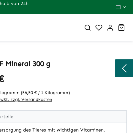
halb von 24h
Du hast 0 Pr
War
F Mineral 300 g
€
eis:
Kilogramm
(56,50 € / 1 Kilogramm)
MwSt. zzgl. Versandkosten
rteile
rsorgung des Tieres mit wichtigen Vitaminen,