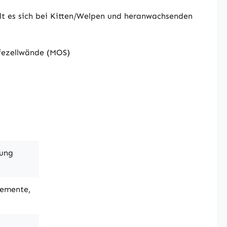
hlt es sich bei Kitten/Welpen und heranwachsenden
efezellwände (MOS)
uung
lemente,