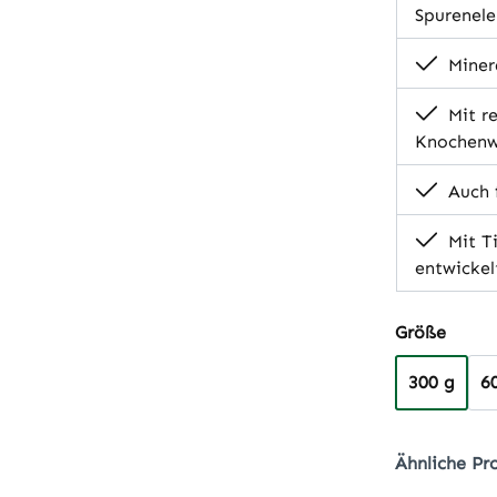
Spurenel
Minera
Mit re
Knochen
Auch 
Mit Ti
entwickel
auswä
Größe
300 g
6
Ähnliche Pr