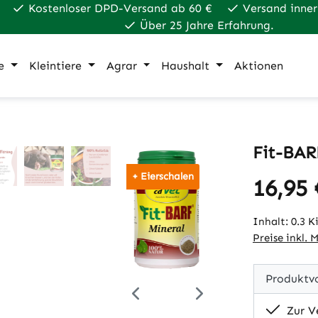
Kostenloser DPD-Versand ab 60 €
Versand inner
Über 25 Jahre Erfahrung.
e
Kleintiere
Agrar
Haushalt
Aktionen
Fit-BAR
+ Eierschalen
16,95 
Regulärer Pr
Inhalt:
0.3 
Preise inkl. 
Produktvo
Zur Ve