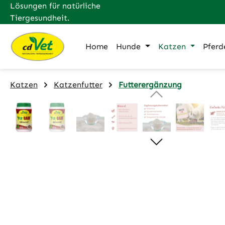
Lösungen für natürliche
m Hauptinhalt springen
Zur Suche springen
Zur Hauptnavigation springen
Tiergesundheit.
Home
Hunde
Katzen
Pferd
Katzen
Katzenfutter
Futterergänzung
Bildergalerie überspringen