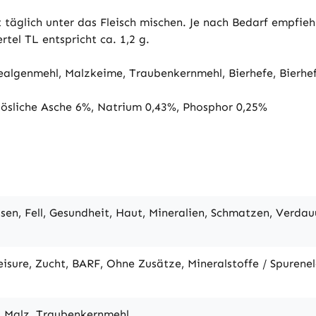
 täglich unter das Fleisch mischen. Je nach Bedarf empfie
tel TL entspricht ca. 1,2 g.
ealgenmehl, Malzkeime, Traubenkernmehl, Bierhefe, Bierh
lösliche Asche 6%, Natrium 0,43%, Phosphor 0,25%
ssen, Fell, Gesundheit, Haut, Mineralien, Schmatzen, Verda
eisure, Zucht, BARF, Ohne Zusätze, Mineralstoffe / Spurene
e, Malz, Traubenkernmehl