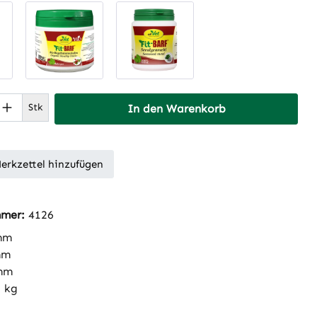
 Anzahl: Gib den gewünschten Wert ein 
Stk
In den Warenkorb
erkzettel hinzufügen
mmer:
4126
mm
mm
mm
3 kg