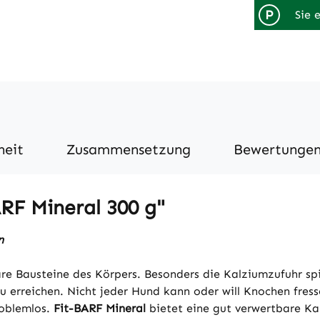
P
Sie 
heit
Zusammensetzung
Bewertunge
RF Mineral 300 g"
n
e Bausteine des Körpers. Besonders die Kalziumzufuhr spie
 erreichen. Nicht jeder Hund kann oder will Knochen fress
roblemlos.
Fit-BARF Mineral
bietet eine gut verwertbare Kal