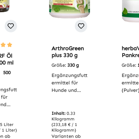
ArthroGreen
herba
hnittliche Bewertung von 5 von 5 Sternen
plus 330 g
Pankr
RF Öl
100 g
00 ml
Größe:
330 g
Größe:
:
500
Ergänzungsfutt
Ergänz
ermittel für
ermitte
ngsfutt
Hunde und
(Pulver
 für
KatzenArthroG
Hunde 
und
reen plus
Katzen
it-Barf
enthält die
he,
Inhalt:
0.33
9 ist
Kilogramm
bewährte
fütteru
.5 Liter
(233,18 € / 1
es
ArthroGreen
ngte
 1 Liter)
Kilogramm)
rodukt
Rezeptur und
Unters
en ab
Varianten ab