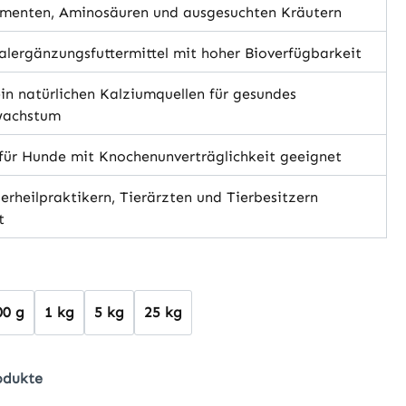
ementen, Aminosäuren und ausgesuchten Kräutern
lergänzungsfuttermittel mit hoher Bioverfügbarkeit
in natürlichen Kalziumquellen für gesundes
wachstum
für Hunde mit Knochenunverträglichkeit geeignet
erheilpraktikern, Tierärzten und Tierbesitzern
t
hlen
00 g
1 kg
5 kg
25 kg
odukte