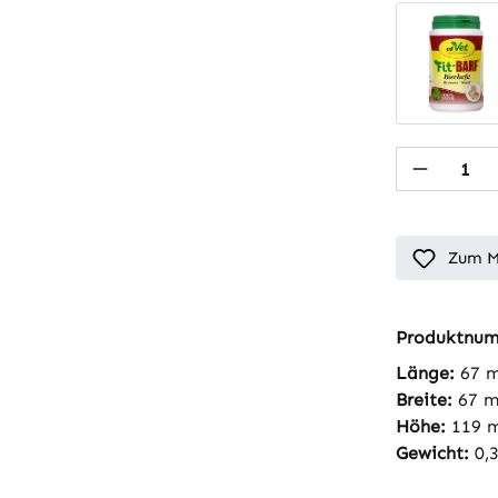
Produkt
Zum M
Produktnu
Länge:
67 
Breite:
67 
Höhe:
119 
Gewicht:
0,