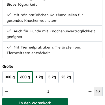
Bioverfügbarkeit
Mit rein natürlichen Kalziumquellen für
gesundes Knochenwachstum
Auch für Hunde mit Knochenunverträglichkeit
geeignet
Mit Tierheilpraktikern, Tierärzten und
Tierbesitzern entwickelt
auswählen
Größe
300 g
600 g
1 kg
5 kg
25 kg
Produkt Anzahl: Gib den gewünschten Wert 
Stk
In den Warenkorb