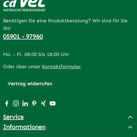
Benötigen Sie eine Produktberatung? Wir sind für Sie
da!
05901 - 97960
Mo. - Fr. 08:00 bis 18:00 Uhr
Oder über unser
Kontaktformular
.
Vertrag widerrufen
Besuche uns auf Facebook – öffnet in neuem Tab (extern
Schau auf Instagram vorbei – öffnet in neuem Tab (e
Vernetze dich mit uns auf LinkedIn – öffnet in n
Lass dich auf Pinterest inspirieren – öffnet 
Vernetze dich mit uns auf Xing – öffnet 
Sieh dir unsere Videos auf YouTube a
Service
Informationen