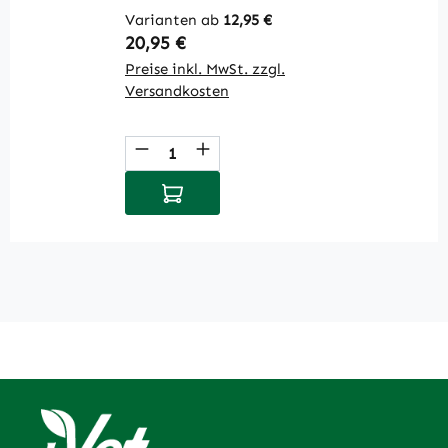
Varianten ab
12,95 €
Regulärer Preis:
R
20,95 €
1
Preise inkl. MwSt. zzgl.
Pr
Versandkosten
V
Produkt Anzahl: Gib den gewüns
P
In den Warenkorb