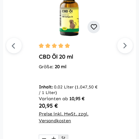
Durchschnittliche Bewertung von 5 von 5 S
Du
CBD Öl 20 ml
F
&
Größe:
20 ml
G
Inhalt:
0.02 Liter
(1.047,50 €
/ 1 Liter)
In
Varianten ab
10,95 €
(4
Regulärer Preis:
R
20,95 €
3
Preise inkl. MwSt. zzgl.
Pr
Versandkosten
V
St