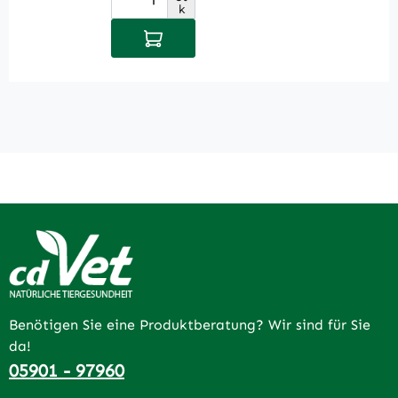
Produkt Anzahl: Gib den gewüns
P
k
In den Warenkorb
Benötigen Sie eine Produktberatung? Wir sind für Sie
da!
05901 - 97960