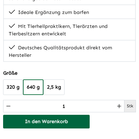
Ideale Ergänzung zum barfen
Mit Tierheilpraktikern, Tierärzten und
Tierbesitzern entwickelt
Deutsches Qualitätsprodukt direkt vom
Hersteller
auswählen
Größe
320 g
640 g
2,5 kg
Produkt Anzahl: Gib den gewünschten Wert 
Stk
In den Warenkorb