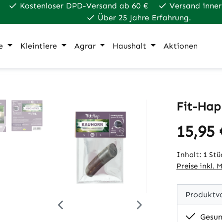
Kostenloser DPD-Versand ab 60 €
Versand inner
Über 25 Jahre Erfahrung.
e
Kleintiere
Agrar
Haushalt
Aktionen
Fit-Hap
15,95 
Regulärer Pr
Inhalt:
1 Stü
Preise inkl. 
Produktvo
Gesund