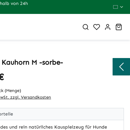
halb von 24h
Du hast 0 Pr
War
 Kauhorn M -sorbe-
€
eis:
ck (Menge)
MwSt. zzgl. Versandkosten
rteile
es und rein natürliches Kauspielzeug für Hunde