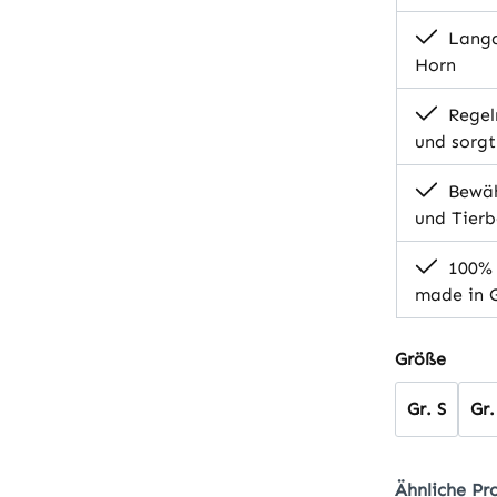
Langa
Horn
Regel
und sorgt
Bewähr
und Tierb
100% N
made in 
auswä
Größe
Gr. S
Gr.
Ähnliche Pr