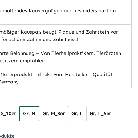
nhaltendes Kauvergnügen aus besonders hartem
mäßiger Kauspaß beugt Plaque und Zahnstein vor
 für schöne Zähne und Zahnfleisch
te Belohnung – Von Tierheilpraktikern, Tierärzten
esitzern empfohlen
aturprodukt - direkt vom Hersteller - Qualität
Germany
hlen
 S_10er
Gr. M
Gr. M_8er
Gr. L
Gr. L_6er
odukte