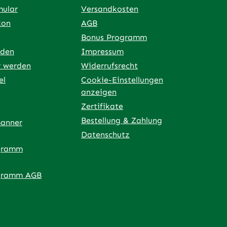
mular
Versandkosten
kon
AGB
Bonus Programm
rden
Impressum
r werden
Widerrufsrecht
el
Cookie-Einstellungen
anzeigen
Zertifikate
Bestellung & Zahlung
Banner
Datenschutz
gramm
ner Link)
externer Link)
 neuem Tab (externer Link)
 in neuem Tab (externer Link)
 in neuem Tab (externer Link)
an – öffnet in neuem Tab (externer Link)
gramm AGB