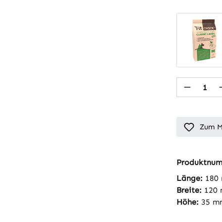
Produkt
Zum M
Produktnu
Länge:
180
Breite:
120
Höhe:
35 m