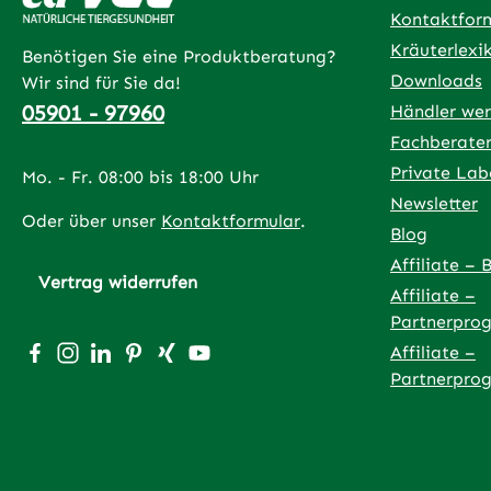
Kontaktfor
Kräuterlexi
Benötigen Sie eine Produktberatung?
Downloads
Wir sind für Sie da!
05901 - 97960
Händler we
Fachberate
Private Lab
Mo. - Fr. 08:00 bis 18:00 Uhr
Newsletter
Oder über unser
Kontaktformular
.
Blog
Affiliate – 
Vertrag widerrufen
Affiliate –
Partnerpro
Besuche uns auf Facebook – öffnet in neuem Tab (exter
Schau auf Instagram vorbei – öffnet in neuem Tab (
Vernetze dich mit uns auf LinkedIn – öffnet in
Lass dich auf Pinterest inspirieren – öffnet
Vernetze dich mit uns auf Xing – öffnet
Sieh dir unsere Videos auf YouTube 
Affiliate –
Partnerpro