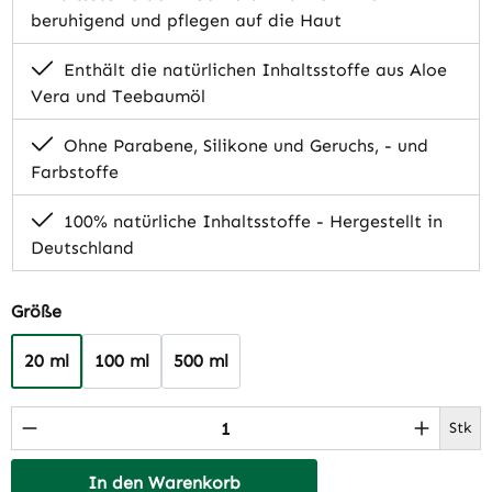
beruhigend und pflegen auf die Haut
Enthält die natürlichen Inhaltsstoffe aus Aloe
Vera und Teebaumöl
Ohne Parabene, Silikone und Geruchs, - und
Farbstoffe
100% natürliche Inhaltsstoffe - Hergestellt in
Deutschland
auswählen
Größe
20 ml
100 ml
500 ml
Produkt Anzahl: Gib den gewünschten Wert 
Stk
In den Warenkorb