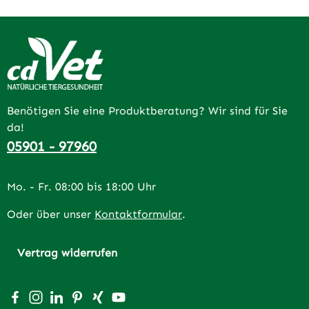
Benötigen Sie eine Produktberatung? Wir sind für Sie
da!
05901 - 97960
Mo. - Fr. 08:00 bis 18:00 Uhr
Oder über unser
Kontaktformular
.
Vertrag widerrufen
Besuche uns auf Facebook – öffnet in neuem Tab (extern
Schau auf Instagram vorbei – öffnet in neuem Tab (e
Vernetze dich mit uns auf LinkedIn – öffnet in n
Lass dich auf Pinterest inspirieren – öffnet 
Vernetze dich mit uns auf Xing – öffnet 
Sieh dir unsere Videos auf YouTube a