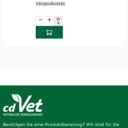
Versandkosten
V
St
Produkt Anzahl: Gib den gewüns
P
k
In den Warenkorb
Benötigen Sie eine Produktberatung? Wir sind für Sie