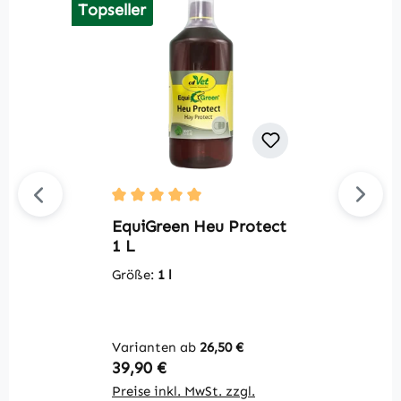
Topseller
Durchschnittliche Bewertung von 5 von 5 S
Du
EquiGreen Heu Protect
V
1 L
A
Größe:
1 l
G
In
Varianten ab
26,50 €
1 
Regulärer Preis:
R
39,90 €
8
Preise inkl. MwSt. zzgl.
Pr