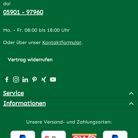
da!
05901 - 97960
Mo. - Fr. 08:00 bis 18:00 Uhr
Oder über unser
Kontaktformular
.
Vertrag widerrufen
Besuche uns auf Facebook – öffnet in neuem Tab (extern
Schau auf Instagram vorbei – öffnet in neuem Tab (e
Vernetze dich mit uns auf LinkedIn – öffnet in n
Lass dich auf Pinterest inspirieren – öffnet 
Vernetze dich mit uns auf Xing – öffnet 
Sieh dir unsere Videos auf YouTube a
Service
Informationen
Unsere Versand- und Zahlungsarten: