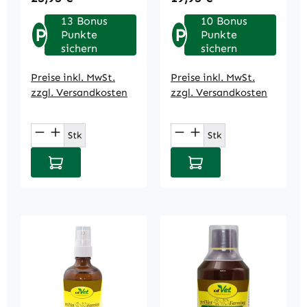
13 Bonus
10 Bonus
P
P
Punkte
Punkte
sichern
sichern
Preise inkl. MwSt.
Preise inkl. MwSt.
zzgl. Versandkosten
zzgl. Versandkosten
Produkt Anzahl: Gib den gewünschten We
Produkt Anzahl: Gi
Stk
Stk
In den Warenkorb
In den Warenkorb