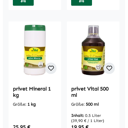
privet Mineral 1
privet Vital 500
kg
ml
Größe:
1 kg
Größe:
500 ml
Inhalt:
0.5 Liter
(39,90 € / 1 Liter)
Regulärer Preis:
Regulärer Preis:
25,95 €
19,95 €