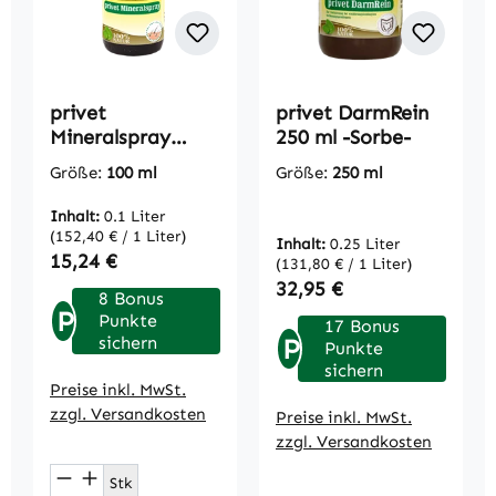
privet
privet DarmRein
Mineralspray
250 ml -Sorbe-
100ml
Größe:
100 ml
Größe:
250 ml
Inhalt:
0.1 Liter
(152,40 € / 1 Liter)
Inhalt:
0.25 Liter
Regulärer Preis:
15,24 €
(131,80 € / 1 Liter)
Regulärer Preis:
32,95 €
8 Bonus
P
Punkte
17 Bonus
sichern
P
Punkte
sichern
Preise inkl. MwSt.
zzgl. Versandkosten
Preise inkl. MwSt.
zzgl. Versandkosten
Produkt Anzahl: Gib den gewünschten We
Stk