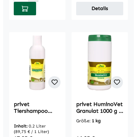
In den Warenkorb
Details
privet
privet HuminoVet
Tiershampoo
Granulat 1000 g -
Konzentrat 200ml
Sorbe-
Größe:
1 kg
-Sorbe-
Inhalt:
0.2 Liter
(89,75 € / 1 Liter)