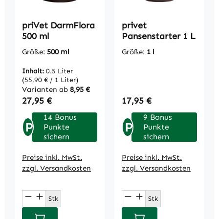
priVet DarmFlora
privet
500 ml
Pansenstarter 1 L
Größe:
500 ml
Größe:
1 l
Inhalt:
0.5 Liter
(55,90 € / 1 Liter)
Varianten ab
8,95 €
Regulärer Preis:
Regulärer Preis:
27,95 €
17,95 €
14 Bonus
9 Bonus
P
P
Punkte
Punkte
sichern
sichern
Preise inkl. MwSt.
Preise inkl. MwSt.
zzgl. Versandkosten
zzgl. Versandkosten
Produkt Anzahl: Gib den gewünschten We
Produkt Anzahl: Gi
Stk
Stk
In den Warenkorb
In den Warenkorb