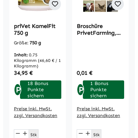
priVet KamelFit
Broschüre
750 g
PrivetFarming,
40-seitig, A5,
Größe:
750 g
englisch
Inhalt:
0.75
Kilogramm
(46,60 € / 1
Kilogramm)
Regulärer Preis:
Regulärer Preis:
34,95 €
0,01 €
18 Bonus
1 Bonus
P
P
Punkte
Punkte
sichern
sichern
Preise inkl. MwSt.
Preise inkl. MwSt.
zzgl. Versandkosten
zzgl. Versandkosten
Produkt Anzahl: Gib den gewünschten We
Produkt Anzahl: Gi
Stk
Stk