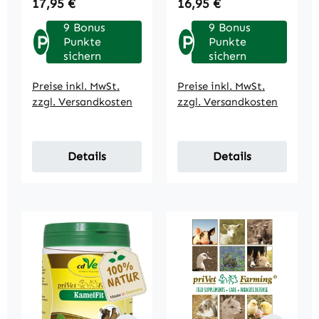
Regulärer Preis:
Regulärer Preis:
17,95 €
16,95 €
9 Bonus
9 Bonus
P
P
Punkte
Punkte
sichern
sichern
Preise inkl. MwSt.
Preise inkl. MwSt.
zzgl. Versandkosten
zzgl. Versandkosten
Details
Details