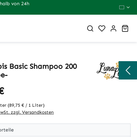
halb von 24h
Du hast 0 Pr
War
is Basic Shampoo 200
be-
€
eis:
iter
(89,75 € / 1 Liter)
MwSt. zzgl. Versandkosten
rteile