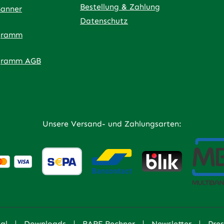
Bestellung & Zahlung
Banner
Datenschutz
gramm
ner Link)
externer Link)
 neuem Tab (externer Link)
 in neuem Tab (externer Link)
 in neuem Tab (externer Link)
an – öffnet in neuem Tab (externer Link)
gramm AGB
Unsere Versand- und Zahlungsarten:
al
Downloads
BARF Rechner
Newsletter
Pres