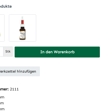
odukte
 Anzahl: Gib den gewünschten Wert ein 
Stk
In den Warenkorb
erkzettel hinzufügen
mmer:
2111
mm
mm
mm