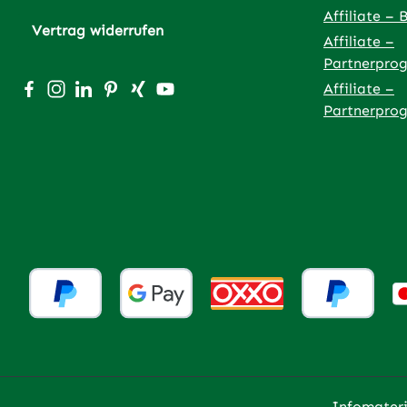
Affiliate – 
Vertrag widerrufen
Affiliate –
Partnerpro
Besuche uns auf Facebook – öffnet in neuem Tab (exter
Schau auf Instagram vorbei – öffnet in neuem Tab (
Vernetze dich mit uns auf LinkedIn – öffnet in
Lass dich auf Pinterest inspirieren – öffnet
Vernetze dich mit uns auf Xing – öffnet
Sieh dir unsere Videos auf YouTube 
Affiliate –
Partnerpro
Infomateri