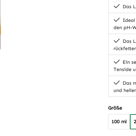
Das L
Ideal 
den pH-W
Das L
rückfette
Ein s
Tenside u
Das m
und helle
auswä
Größe
100 ml