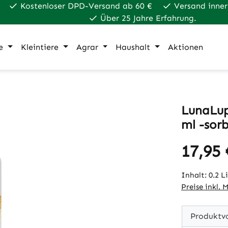
Kostenloser DPD-Versand ab 60 €
Versand inner
Über 25 Jahre Erfahrung.
e
Kleintiere
Agrar
Haushalt
Aktionen
LunaLup
ml -sor
17,95 
Regulärer Pr
Inhalt:
0.2 L
Preise inkl. 
Produktvo