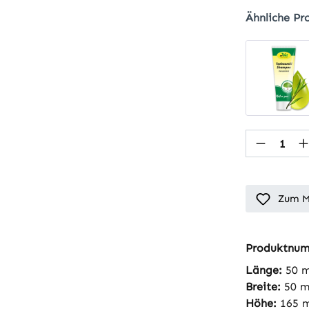
Ähnliche Pr
Produkt
Zum M
Produktnu
Länge:
50 
Breite:
50 
Höhe:
165 