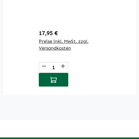
Regulärer Preis:
R
17,95 €
8
Preise inkl. MwSt. zzgl.
Pr
Versandkosten
V
Produkt Anzahl: Gib den gewüns
P
In den Warenkorb