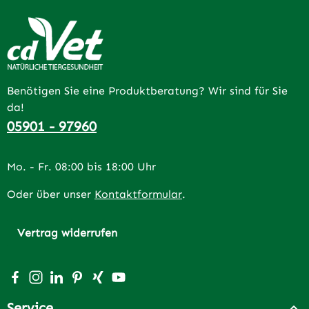
Benötigen Sie eine Produktberatung? Wir sind für Sie
da!
05901 - 97960
Mo. - Fr. 08:00 bis 18:00 Uhr
Oder über unser
Kontaktformular
.
Vertrag widerrufen
Besuche uns auf Facebook – öffnet in neuem Tab (extern
Schau auf Instagram vorbei – öffnet in neuem Tab (e
Vernetze dich mit uns auf LinkedIn – öffnet in n
Lass dich auf Pinterest inspirieren – öffnet 
Vernetze dich mit uns auf Xing – öffnet 
Sieh dir unsere Videos auf YouTube a
Service