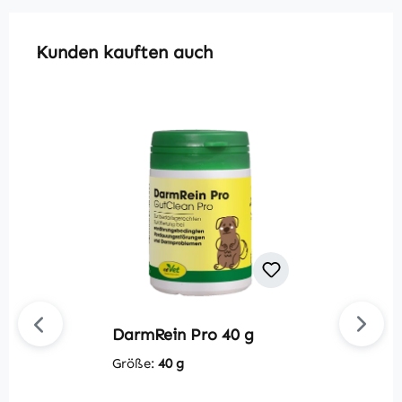
Produktgalerie überspringen
Kunden kauften auch
DarmRein Pro 40 g
Du
M
Größe:
40 g
G