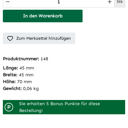
Produkt Anzahl: Gib den gewünschten Wert 
Stk
In den Warenkorb
Zum Merkzettel hinzufügen
Produktnummer:
148
Länge:
45 mm
Breite:
45 mm
Höhe:
70 mm
Gewicht:
0,06 kg
Sie erhalten 5 Bonus Punkte für diese
P
Bestellung!