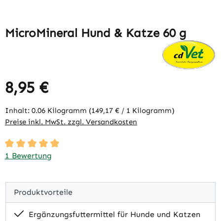
MicroMineral Hund & Katze 60 g
8,95 €
Regulärer Preis:
Inhalt:
0.06 Kilogramm
(149,17 € / 1 Kilogramm)
Preise inkl. MwSt. zzgl. Versandkosten
Durchschnittliche Bewertung von 5 von 5 Sternen
1 Bewertung
Produktvorteile
Ergänzungsfuttermittel für Hunde und Katzen