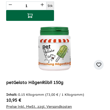
Produkt Anzahl: Gib den gewünschten Wert
Stk
In den Warenkorb
petGelato HägenRübli 150g
Inhalt:
0.15 Kilogramm
(73,00 € / 1 Kilogramm)
Regulärer Preis:
10,95 €
Preise inkl. MwSt. zzgl. Versandkosten