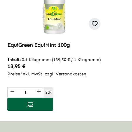
EquiGreen EquiMint 100g
Inhalt:
0.1 Kilogramm
(139,50 € / 1 Kilogramm)
Regulärer Preis:
13,95 €
Preise inkl. MwSt. zzgl. Versandkosten
Produkt Anzahl: Gib den gewünschten Wert
Stk
In den Warenkorb