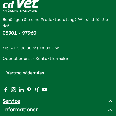
Benötigen Sie eine Produktberatung? Wir sind für Sie
da!
05901 - 97960
Mo. - Fr. 08:00 bis 18:00 Uhr
Oder über unser
Kontaktformular
.
Vertrag widerrufen
Besuche uns auf Facebook – öffnet in neuem Tab (extern
Schau auf Instagram vorbei – öffnet in neuem Tab (e
Vernetze dich mit uns auf LinkedIn – öffnet in n
Lass dich auf Pinterest inspirieren – öffnet 
Vernetze dich mit uns auf Xing – öffnet 
Sieh dir unsere Videos auf YouTube a
Service
Informationen