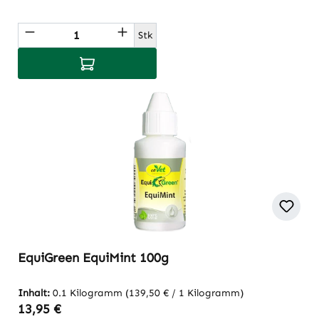
Produkt Anzahl: Gib den gewünschten Wert
Stk
In den Warenkorb
EquiGreen EquiMint 100g
Inhalt:
0.1 Kilogramm
(139,50 € / 1 Kilogramm)
Regulärer Preis:
13,95 €