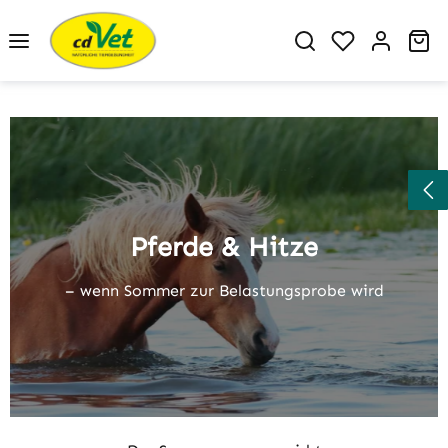
Zum Hauptinhalt springen
Du hast 0 P
Wa
Slider überspringen
Pferde & Hitze
– wenn Sommer zur Belastungsprobe wird