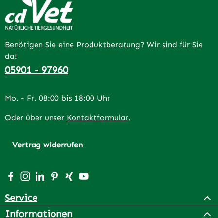
Benötigen Sie eine Produktberatung? Wir sind für Sie
da!
05901 - 97960
Mo. - Fr. 08:00 bis 18:00 Uhr
Oder über unser
Kontaktformular
.
Vertrag widerrufen
Besuche uns auf Facebook – öffnet in neuem Tab (extern
Schau auf Instagram vorbei – öffnet in neuem Tab (e
Vernetze dich mit uns auf LinkedIn – öffnet in n
Lass dich auf Pinterest inspirieren – öffnet 
Vernetze dich mit uns auf Xing – öffnet 
Sieh dir unsere Videos auf YouTube a
Service
Informationen