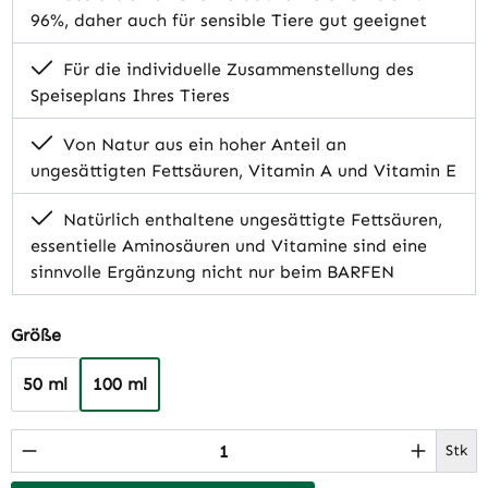
96%, daher auch für sensible Tiere gut geeignet
Für die individuelle Zusammenstellung des
Speiseplans Ihres Tieres
Von Natur aus ein hoher Anteil an
ungesättigten Fettsäuren, Vitamin A und Vitamin E
Natürlich enthaltene ungesättigte Fettsäuren,
essentielle Aminosäuren und Vitamine sind eine
sinnvolle Ergänzung nicht nur beim BARFEN
auswählen
Größe
50 ml
100 ml
Produkt Anzahl: Gib den gewünschten Wert 
Stk