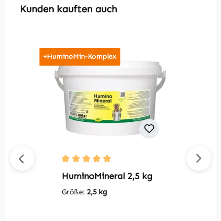
Produktgalerie überspringen
Kunden kauften auch
+HuminoMin-Komplex
Durchschnittliche Bewertung von 5 von 5 S
Du
HuminoMineral 2,5 kg
S
m
Größe:
2,5 kg
G