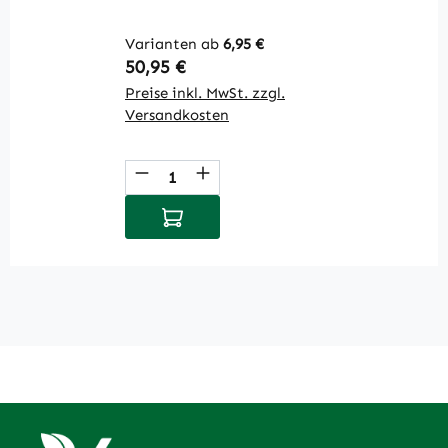
In
Varianten ab
6,95 €
Li
Regulärer Preis:
R
50,95 €
1
Preise inkl. MwSt. zzgl.
Pr
Versandkosten
V
Produkt Anzahl: Gib den gewüns
P
In den Warenkorb