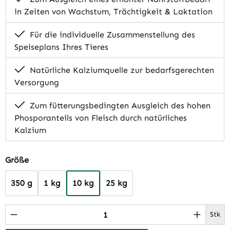
in Zeiten von Wachstum, Trächtigkeit & Laktation
Für die individuelle Zusammenstellung des
Speiseplans Ihres Tieres
Natürliche Kalziumquelle zur bedarfsgerechten
Versorgung
Zum fütterungsbedingten Ausgleich des hohen
Phosporanteils von Fleisch durch natürliches
Kalzium
auswählen
Größe
350 g
1 kg
10 kg
25 kg
Produkt Anzahl: Gib den gewünschten Wert 
Stk