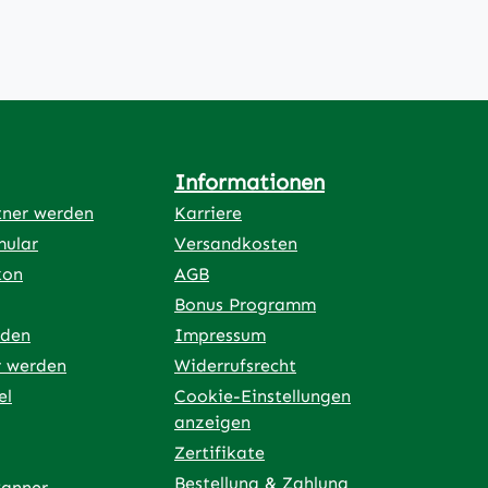
Informationen
tner werden
Karriere
mular
Versandkosten
kon
AGB
Bonus Programm
rden
Impressum
r werden
Widerrufsrecht
el
Cookie-Einstellungen
anzeigen
Zertifikate
Bestellung & Zahlung
Banner