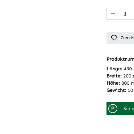
Produkt
Zum M
Produktnu
Länge:
430
Breite:
200
Höhe:
800 
Gewicht:
10
P
Sie 