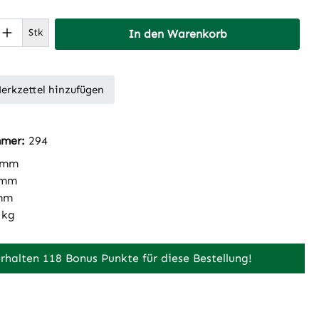
 Anzahl: Gib den gewünschten Wert ein 
Stk
In den Warenkorb
erkzettel hinzufügen
mmer:
294
 mm
 mm
mm
 kg
erhalten 118 Bonus Punkte für diese Bestellung!