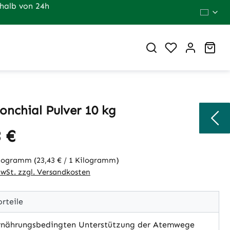
halb von 24h
Du hast 0 Pr
War
onchial Pulver 10 kg
 €
eis:
ilogramm
(23,43 € / 1 Kilogramm)
MwSt. zzgl. Versandkosten
rteile
rnährungsbedingten Unterstützung der Atemwege