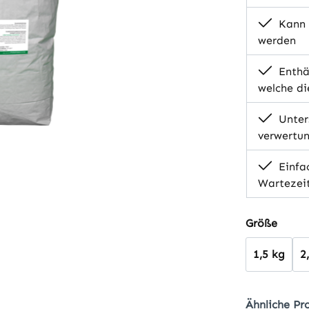
Kann 
werden
Enthäl
welche d
Unter
verwertu
Einfa
Wartezei
auswä
Größe
1,5 kg
2
Ähnliche Pr