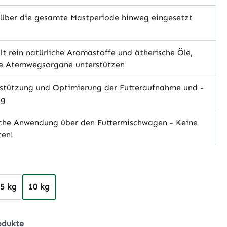
über die gesamte Mastperiode hinweg eingesetzt
t rein natürliche Aromastoffe und ätherische Öle,
ie Atemwegsorgane unterstützen
stützung und Optimierung der Futteraufnahme und -
ng
che Anwendung über den Futtermischwagen - Keine
ten!
hlen
,5 kg
10 kg
odukte