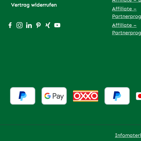
Vertrag widerrufen
Affiliate –
Partnerpro
Besuche uns auf Facebook – öffnet in neuem Tab (exter
Schau auf Instagram vorbei – öffnet in neuem Tab (
Vernetze dich mit uns auf LinkedIn – öffnet in
Lass dich auf Pinterest inspirieren – öffnet
Vernetze dich mit uns auf Xing – öffnet
Sieh dir unsere Videos auf YouTube 
Affiliate –
Partnerpro
Infomateri