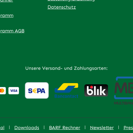
Datenschutz
gramm
ner Link)
externer Link)
 neuem Tab (externer Link)
 in neuem Tab (externer Link)
 in neuem Tab (externer Link)
an – öffnet in neuem Tab (externer Link)
gramm AGB
Unsere Versand- und Zahlungsarten:
al
Downloads
BARF Rechner
Newsletter
Pres