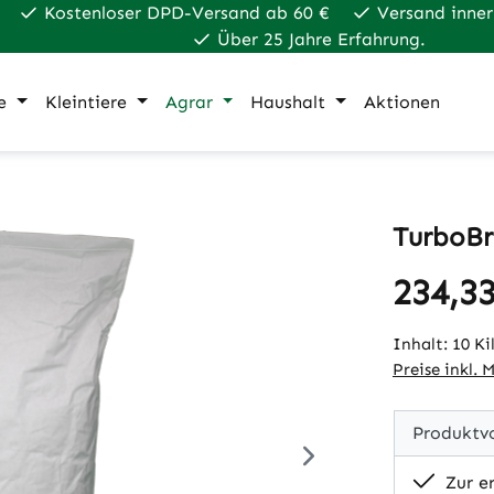
Kostenloser DPD-Versand ab 60 €
Versand inner
Über 25 Jahre Erfahrung.
e
Kleintiere
Agrar
Haushalt
Aktionen
TurboBr
234,33
Regulärer Pr
Inhalt:
10 K
Preise inkl. 
Produktvo
Zur e