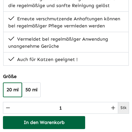
die regelmäßige und sanfte Reinigung gelöst
Erneute verschmutzende Anhaftungen können
bei regelmäßiger Pflege vermieden werden
Vermeidet bei regelmäßiger Anwendung
unangenehme Gerüche
Auch für Katzen geeignet !
auswählen
Größe
20 ml
50 ml
Produkt Anzahl: Gib den gewünschten Wert 
Stk
In den Warenkorb