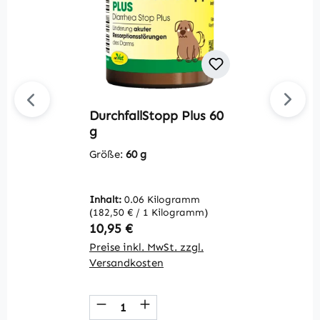
DurchfallStopp Plus 60
Du
g
M
Größe:
60 g
G
Inhalt:
0.06 Kilogramm
V
(182,50 € / 1 Kilogramm)
Regulärer Preis:
R
10,95 €
2
Preise inkl. MwSt. zzgl.
Pr
Versandkosten
V
Produkt Anzahl: Gib den gewüns
P