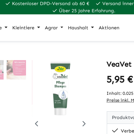
Kostenloser DPD-Versand ab 60 €
Versand inner
Über 25 Jahre Erfahrung.
e
Kleintiere
Agrar
Haushalt
Aktionen
VeaVet 
5,95 €
Regulärer Pr
Inhalt:
0.025
Preise inkl. 
Produktvo
Verbe