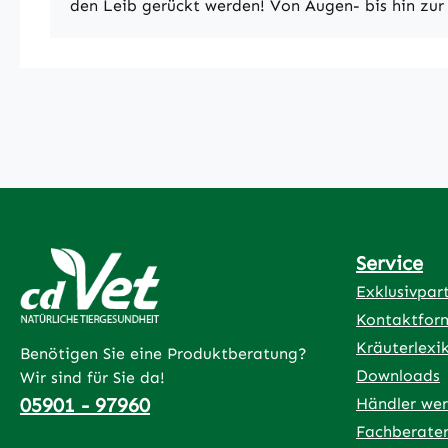
den Leib gerückt werden! Von Augen- bis hin zur 
Service
Exklusivpar
Kontaktfor
Kräuterlexi
Benötigen Sie eine Produktberatung?
Downloads
Wir sind für Sie da!
05901 - 97960
Händler we
Fachberate