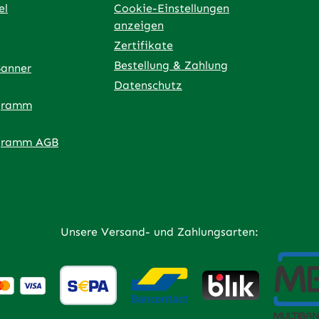
el
Cookie-Einstellungen
anzeigen
Zertifikate
Bestellung & Zahlung
Banner
Datenschutz
gramm
ner Link)
externer Link)
 neuem Tab (externer Link)
 in neuem Tab (externer Link)
 in neuem Tab (externer Link)
an – öffnet in neuem Tab (externer Link)
gramm AGB
Unsere Versand- und Zahlungsarten: