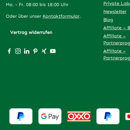
Private Lab
Mo. - Fr. 08:00 bis 18:00 Uhr
Newsletter
Oder über unser
Kontaktformular
.
Blog
Affiliate – 
Vertrag widerrufen
Affiliate –
Partnerpro
Besuche uns auf Facebook – öffnet in neuem Tab (exter
Schau auf Instagram vorbei – öffnet in neuem Tab (
Vernetze dich mit uns auf LinkedIn – öffnet in
Lass dich auf Pinterest inspirieren – öffnet
Vernetze dich mit uns auf Xing – öffnet
Sieh dir unsere Videos auf YouTube 
Affiliate –
Partnerpro