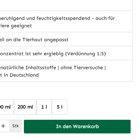
eruhigend und feuchtigkeitsspendend - auch für
Tiere geeignet
ll an die Tierhaut angepasst
nzentrat ist sehr ergiebig (Verdünnung 1:5)
atürliche Inhaltsstoffe | ohne Tierversuche |
lt in Deutschland
hlen
00 ml
200 ml
1 l
5 l
 Anzahl: Gib den gewünschten Wert ein 
Stk
In den Warenkorb