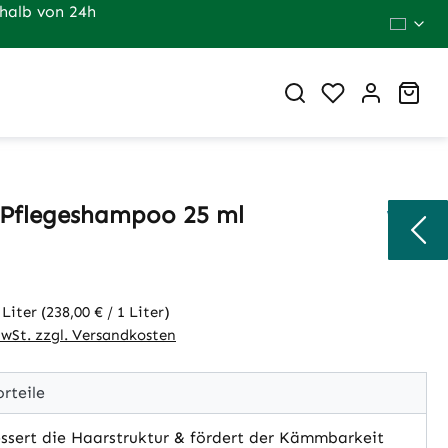
halb von 24h
Du hast 0 Pr
War
Pflegeshampoo 25 ml
eis:
 Liter
(238,00 € / 1 Liter)
MwSt. zzgl. Versandkosten
rteile
ssert die Haarstruktur & fördert der Kämmbarkeit