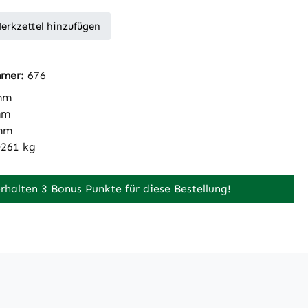
erkzettel hinzufügen
mmer:
676
mm
mm
mm
0261 kg
erhalten 3 Bonus Punkte für diese Bestellung!