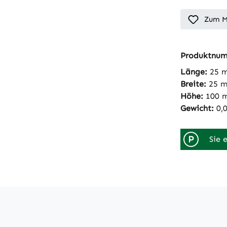
Zum M
Produktnu
Länge:
25 
Breite:
25 
Höhe:
100 
Gewicht:
0,
P
Sie 