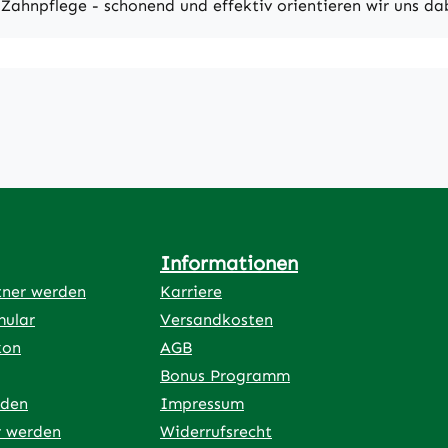
Zahnpflege - schonend und effektiv orientieren wir uns da
Informationen
tner werden
Karriere
mular
Versandkosten
kon
AGB
Bonus Programm
rden
Impressum
r werden
Widerrufsrecht