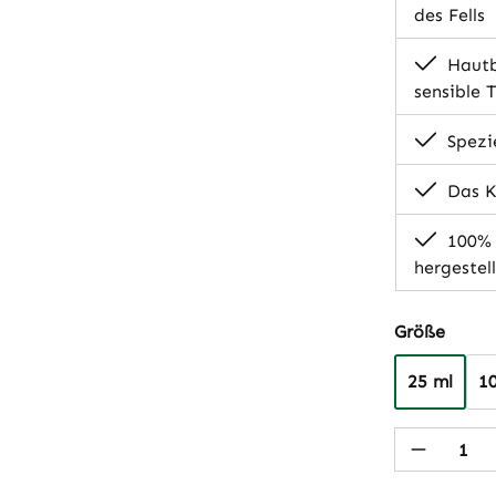
des Fells
Hautb
sensible 
Spezie
Das Ko
100% n
hergestel
auswä
Größe
25 ml
1
Produkt