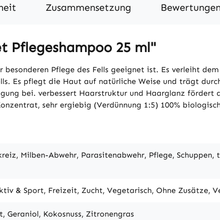
heit
Zusammensetzung
Bewertunge
t Pflegeshampoo 25 ml"
esonderen Pflege des Fells geeignet ist. Es verleiht dem F
lls. Es pflegt die Haut auf natürliche Weise und trägt dur
ung bei. verbessert Haarstruktur und Haarglanz fördert 
nzentrat, sehr ergiebig (Verdünnung 1:5) 100% biologisc
ckreiz, Milben-Abwehr, Parasitenabwehr, Pflege, Schuppen, 
Aktiv & Sport, Freizeit, Zucht, Vegetarisch, Ohne Zusätze, 
, Geraniol, Kokosnuss, Zitronengras