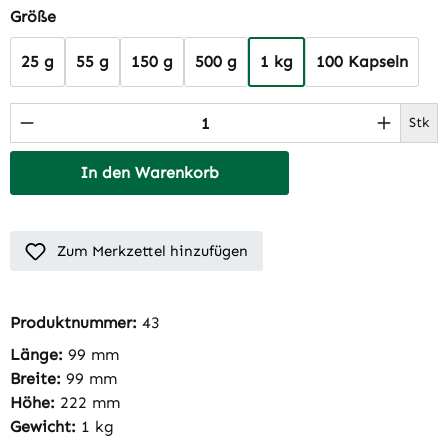
auswählen
Größe
25 g
55 g
150 g
500 g
1 kg
100 Kapseln
Produkt Anzahl: Gib den gewünschten Wert 
Stk
In den Warenkorb
Zum Merkzettel hinzufügen
Produktnummer:
43
Länge:
99 mm
Breite:
99 mm
Höhe:
222 mm
Gewicht:
1 kg