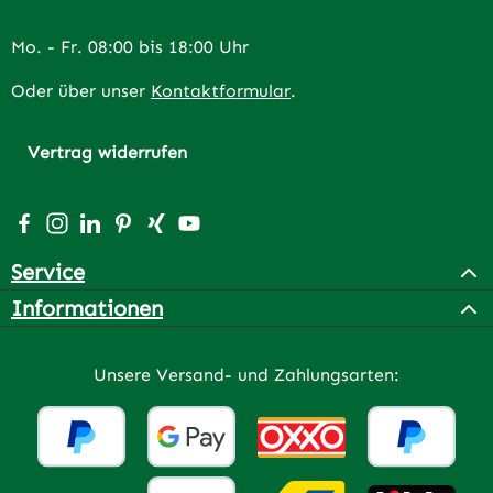
Mo. - Fr. 08:00 bis 18:00 Uhr
Oder über unser
Kontaktformular
.
Vertrag widerrufen
Besuche uns auf Facebook – öffnet in neuem Tab (extern
Schau auf Instagram vorbei – öffnet in neuem Tab (e
Vernetze dich mit uns auf LinkedIn – öffnet in n
Lass dich auf Pinterest inspirieren – öffnet 
Vernetze dich mit uns auf Xing – öffnet 
Sieh dir unsere Videos auf YouTube a
Service
Informationen
Unsere Versand- und Zahlungsarten: