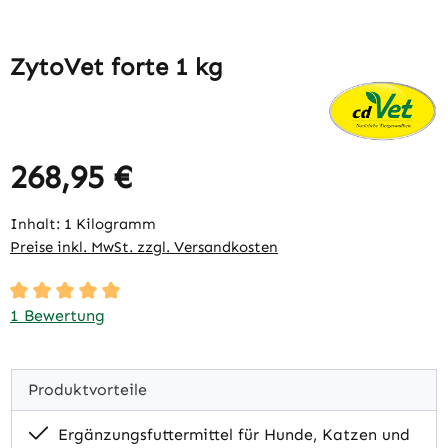
ZytoVet forte 1 kg
268,95 €
Regulärer Preis:
Inhalt:
1 Kilogramm
Preise inkl. MwSt. zzgl. Versandkosten
Durchschnittliche Bewertung von 5 von 5 Sternen
1 Bewertung
Produktvorteile
Ergänzungsfuttermittel für Hunde, Katzen und