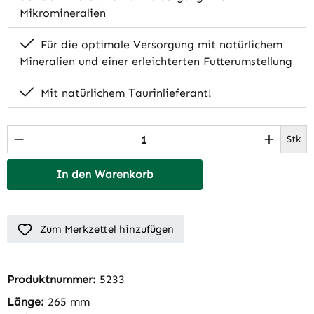
Mikromineralien
Für die optimale Versorgung mit natürlichem
Mineralien und einer erleichterten Futterumstellung
Mit natürlichem Taurinlieferant!
Produkt Anzahl: Gib den gewünschten Wert 
Stk
In den Warenkorb
Zum Merkzettel hinzufügen
Produktnummer:
5233
Länge:
265 mm