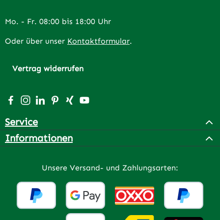
Mo. - Fr. 08:00 bis 18:00 Uhr
Oder über unser
Kontaktformular
.
Vertrag widerrufen
Besuche uns auf Facebook – öffnet in neuem Tab (extern
Schau auf Instagram vorbei – öffnet in neuem Tab (e
Vernetze dich mit uns auf LinkedIn – öffnet in n
Lass dich auf Pinterest inspirieren – öffnet 
Vernetze dich mit uns auf Xing – öffnet 
Sieh dir unsere Videos auf YouTube a
Service
Informationen
Unsere Versand- und Zahlungsarten: