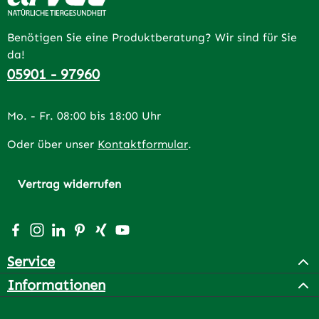
Benötigen Sie eine Produktberatung? Wir sind für Sie
da!
05901 - 97960
Mo. - Fr. 08:00 bis 18:00 Uhr
Oder über unser
Kontaktformular
.
Vertrag widerrufen
Besuche uns auf Facebook – öffnet in neuem Tab (extern
Schau auf Instagram vorbei – öffnet in neuem Tab (e
Vernetze dich mit uns auf LinkedIn – öffnet in n
Lass dich auf Pinterest inspirieren – öffnet 
Vernetze dich mit uns auf Xing – öffnet 
Sieh dir unsere Videos auf YouTube a
Service
Informationen