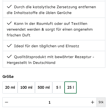
Durch die katalytische Zersetzung entfernen
die Inhaltsstoffe die üblen Gerüche
Kann in der Raumluft oder auf Textilien
verwendet werden & sorgt für einen angenehm
frischen Duft
Ideal für den täglichen und Einsatz
Qualitätsprodukt mit bewährter Rezeptur -
Hergestellt in Deutschland
auswählen
Größe
20 ml
100 ml
500 ml
5 l
25 l
Produkt Anzahl: Gib den gewünschten Wert 
Stk