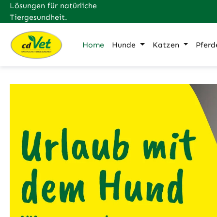
Lösungen für natürliche
m Hauptinhalt springen
Zur Suche springen
Zur Hauptnavigation springen
Tiergesundheit.
Home
Hunde
Katzen
Pferd